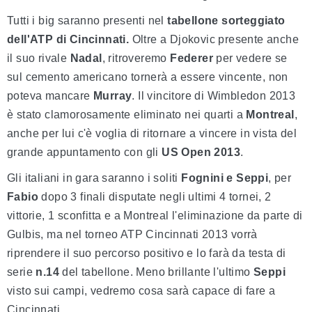
Tutti i big saranno presenti nel
tabellone sorteggiato
dell'ATP di Cincinnati.
Oltre a Djokovic presente anche
il suo rivale
Nadal
, ritroveremo
Federer
per vedere se
sul cemento americano tornerà a essere vincente, non
poteva mancare
Murray
. Il vincitore di Wimbledon 2013
è stato clamorosamente eliminato nei quarti a
Montreal
,
anche per lui c'è voglia di ritornare a vincere in vista del
grande appuntamento con gli
US Open 2013
.
Gli italiani in gara saranno i soliti
Fognini e Seppi
, per
Fabio
dopo 3 finali disputate negli ultimi 4 tornei, 2
vittorie, 1 sconfitta e a Montreal l'eliminazione da parte di
Gulbis, ma nel torneo ATP Cincinnati 2013 vorrà
riprendere il suo percorso positivo e lo farà da testa di
serie
n.14
del tabellone. Meno brillante l'ultimo
Seppi
visto sui campi, vedremo cosa sarà capace di fare a
Cincinnati.