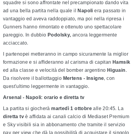
squadre si sono affrontate nel precampionato dando vita
ad una bella partita nella quale il
Napoli
era passato in
vantaggio ed aveva raddoppiato, ma poi nella ripresa i
Gunners hanno rimontato e ottenuto uno spettacolare
pareggio. In dubbio
Podolsky,
ancora leggermente
acciaccato.
I partenopei metteranno in campo sicuramente la miglior
formazione e si affideranno al carisma di capitan
Hamsik
ed alla classe e velocità del bomber argentino
Higuain
.
Da risolvere il ballottaggio
Mertens - Insigne
, con
quest'ultimo leggermente in vantaggio.
Arsenal - Napoli: orario e diretta tv
La partita si giocherà
martedì 1 ottobre
alle 20:45. La
diretta tv
è affidata ai canali calcio di Mediaset Premium
e Sky visibili sia in abbonamento che tramite il servizio
pay per view che dà la possibilità di acquistare il singolo