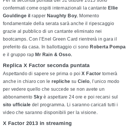
Per la seconda puntata del 31 ottobre 2013 sono
confermati come ospiti internazionali la cantante
Ellie
Gouldinge il
rapper
Naughty Boy.
Momento
fondamentale della serata sarà anche il ripescaggio
grazie al pubblico di un cantante eliminato nei
bootcamps. Con l'Enel Green Card rientrerà in gara il
preferito da casa. In ballottaggio ci sono
Roberta Pompa
e il gruppo rap
Mr Rain & Osso.
Replica X Factor seconda puntata
Aspettando di sapere se prima o poi
X Factor
tornerà
anche in chiaro con le
repliche
su
Cielo
, l'unico modo
per vedere quello che succede se non avete un
abbonamento
Sky
è aspettare 24 ore e poi recarsi sul
sito ufficiale
del programma. Li saranno caricati tutti i
video che saranno disponibili per la visione.
X Factor 2013 in streaming