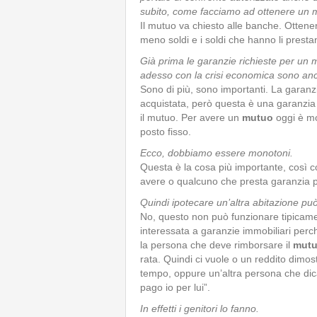
subito, come facciamo ad ottenere un
Il mutuo va chiesto alle banche. Otten
meno soldi e i soldi che hanno li presta
Già prima le garanzie richieste per un 
adesso con la crisi economica sono anc
Sono di più, sono importanti. La garanzia
acquistata, però questa è una garanzia 
il mutuo. Per avere un
mutuo
oggi è mo
posto fisso.
Ecco, dobbiamo essere monotoni.
Questa è la cosa più importante, così c
avere o qualcuno che presta garanzia per
Quindi ipotecare un’altra abitazione pu
No, questo non può funzionare tipicament
interessata a garanzie immobiliari perché
la persona che deve rimborsare il
mut
rata. Quindi ci vuole o un reddito dimos
tempo, oppure un’altra persona che dica
pago io per lui”.
In effetti i genitori lo fanno.