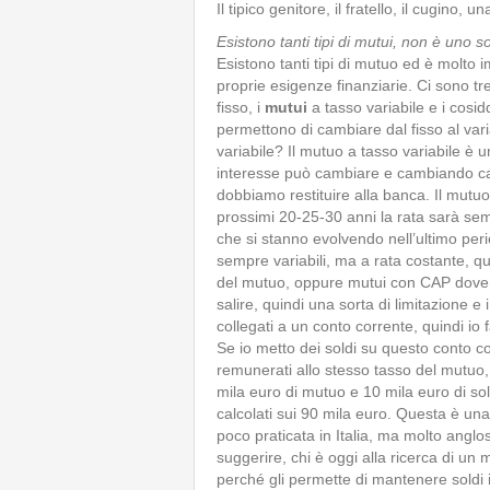
Il tipico genitore, il fratello, il cugino,
Esistono tanti tipi di mutui, non è uno s
Esistono tanti tipi di mutuo ed è molto 
proprie esigenze finanziarie. Ci sono tr
fisso, i
mutui
a tasso variabile e i cosidd
permettono di cambiare dal fisso al varia
variabile? Il mutuo a tasso variabile è u
interesse può cambiare e cambiando ca
dobbiamo restituire alla banca. Il mutuo
prossimi 20-25-30 anni la rata sarà semp
che si stanno evolvendo nell’ultimo per
sempre variabili, ma a rata costante, q
del mutuo, oppure mutui con CAP dove c’
salire, quindi una sorta di limitazione e 
collegati a un conto corrente, quindi i
Se io metto dei soldi su questo conto c
remunerati allo stesso tasso del mutuo,
mila euro di mutuo e 10 mila euro di sold
calcolati sui 90 mila euro. Questa è u
poco praticata in Italia, ma molto anglos
suggerire, chi è oggi alla ricerca di un 
perché gli permette di mantenere soldi 