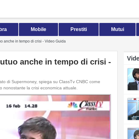
bra
Mobile
Prestiti
Mutui
 anche in tempo di crisi - Video Guida
Vid
tuo anche in tempo di crisi -
gato di Supermoney, spiega su ClassTv CNBC come
dito nonostante la crisi economica attuale.