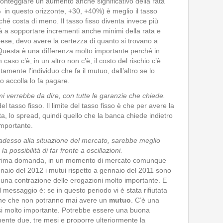
ronteggiare un aumento anche significativo della rata
 in questo orizzonte, +30, +40%) è meglio il tasso
erché costa di meno. Il tasso fisso diventa invece più
tà a sopportare incrementi anche minimi della rata e
pese, devo avere la certezza di quanto si trovano a
. Questa è una differenza molto importante perché in
 caso c’è, in un altro non c’è, il costo del rischio c’è
amente l’individuo che fa il mutuo, dall’altro se lo
o accolla lo fa pagare.
mi verrebbe da dire, con tutte le garanzie che chiede.
el tasso fisso. Il limite del tasso fisso è che per avere la
a, lo spread, quindi quello che la banca chiede indietro
importante.
adesso alla situazione del mercato, sarebbe meglio
a possibilità di far fronte a oscillazioni.
a prima domanda, in un momento di mercato comunque
ennaio del 2012 i mutui rispetto a gennaio del 2011 sono
 una contrazione delle erogazioni molto importante. E
messaggio è: se in questo periodo vi è stata rifiutata
one che non potranno mai avere un
mutuo
. C’è una
si molto importante. Potrebbe essere una buona
ente due, tre mesi e proporre ulteriormente la