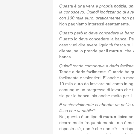
Questa è una vera e propria notizia, un
la conoscevo. Quindi ipotizzando di av
con 100 mila euro, praticamente non pa
Non paghiamo interessi esattamente.
Questo però lo deve concedere la ban
Questo lo deve concedere la banca. Pe
caso vuol dire avere liquidità fresca su
cliente, se lo prende per il
mutuo
, che 
banca.
Quindi tende comunque a darlo facilme
Tende a darlo facilmente. Quando ha qu
facilmente e volentieri. E’ anche un mod
10 mila euro da lasciare sul conto in og
comunque un pregresso di lavoro che ti
sia per la banca, sia anche molto per il
E sostenzialmente ci abbatte un po’ la r
fisso che variabile?
No, questo è un tipo di
mutuo
tipicamen
ricorre molto frequentemente: ma è meglio
risposta c’è, non è che non c’è. La risp