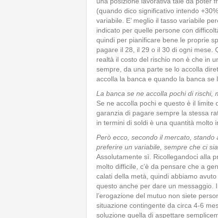
una posizione lavorativa tale da poter f
(quando dico significativo intendo +30%
variabile. E’ meglio il tasso variabile p
indicato per quelle persone con difficol
quindi per pianificare bene le proprie s
pagare il 28, il 29 o il 30 di ogni mese
realtà il costo del rischio non è che in un
sempre, da una parte se lo accolla dirett
accolla la banca e quando la banca se l
La banca se ne accolla pochi di rischi, 
Se ne accolla pochi e questo è il limite d
garanzia di pagare sempre la stessa rat
in termini di soldi è una quantità molto 
Però ecco, secondo il mercato, stando 
preferire un variabile, sempre che ci sia l
Assolutamente sì. Ricollegandoci all
molto difficile, c’è da pensare che a g
calati della metà, quindi abbiamo avuto
questo anche per dare un messaggio. Il 
l’erogazione del mutuo non siete pers
situazione contingente da circa 4-6 me
soluzione quella di aspettare semplicem