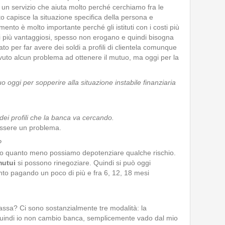
un servizio che aiuta molto perché cerchiamo fra le
o capisce la situazione specifica della persona e
nto è molto importante perché gli istituti con i costi più
i più vantaggiosi, spesso non erogano e quindi bisogna
to per far avere dei soldi a profili di clientela comunque
uto alcun problema ad ottenere il mutuo, ma oggi per la
 oggi per sopperire alla situazione instabile finanziaria
 dei profili che la banca va cercando.
ssere un problema.
?
 o quanto meno possiamo depotenziare qualche rischio.
utui
si possono rinegoziare. Quindi si può oggi
to pagando un poco di più e fra 6, 12, 18 mesi
assa? Ci sono sostanzialmente tre modalità: la
 quindi io non cambio banca, semplicemente vado dal mio