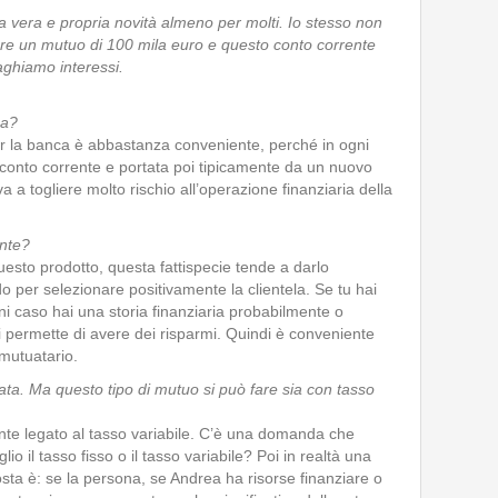
a vera e propria novità almeno per molti. Io stesso non
ere un mutuo di 100 mila euro e questo conto corrente
ghiamo interessi.
ca?
r la banca è abbastanza conveniente, perché in ogni
l conto corrente e portata poi tipicamente da un nuovo
va a togliere molto rischio all’operazione finanziaria della
nte?
esto prodotto, questa fattispecie tende a darlo
o per selezionare positivamente la clientela. Se tu hai
ni caso hai una storia finanziaria probabilmente o
 permette di avere dei risparmi. Quindi è conveniente
 mutuatario.
ata. Ma questo tipo di mutuo si può fare sia con tasso
te legato al tasso variabile. C’è una domanda che
 il tasso fisso o il tasso variabile? Poi in realtà una
osta è: se la persona, se Andrea ha risorse finanziare o