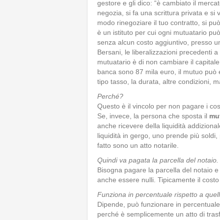
gestore e gli dico: “è cambiato il mercato
negozia, si fa una scrittura privata e si
modo rinegoziare il tuo contratto, si può u
è un istituto per cui ogni mutuatario pu
senza alcun costo aggiuntivo, presso un’
Bersani, le liberalizzazioni precedenti a
mutuatario è di non cambiare il capitale 
banca sono 87 mila euro, il mutuo può e
tipo tasso, la durata, altre condizioni, 
Perché?
Questo è il vincolo per non pagare i cost
Se, invece, la persona che sposta il
mu
anche ricevere della liquidità addiziona
liquidità in gergo, uno prende più soldi
fatto sono un atto notarile.
Quindi va pagata la parcella del notaio.
Bisogna pagare la parcella del notaio e
anche essere nulli. Tipicamente il costo
Funziona in percentuale rispetto a quel
Dipende, può funzionare in percentuale,
perché è semplicemente un atto di trasf