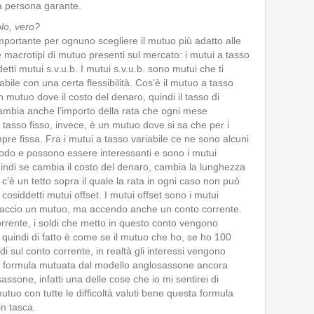
 una persona garante.
olo, vero?
importante per ognuno scegliere il mutuo più adatto alle
e macrotipi di mutuo presenti sul mercato: i mutui a tasso
etti mutui s.v.u.b. I mutui s.v.u.b. sono mutui che ti
bile con una certa flessibilità. Cos’è il mutuo a tasso
n mutuo dove il costo del denaro, quindi il tasso di
mbia anche l’importo della rata che ogni mese
 tasso fisso, invece, è un mutuo dove si sa che per i
re fissa. Fra i mutui a tasso variabile ce ne sono alcuni
iodo e possono essere interessanti e sono i mutui
uindi se cambia il costo del denaro, cambia la lunghezza
è un tetto sopra il quale la rata in ogni caso non può
i cosiddetti mutui offset. I mutui offset sono i mutui
o faccio un mutuo, ma accendo anche un conto corrente.
orrente, i soldi che metto in questo conto vengono
 quindi di fatto è come se il mutuo che ho, se ho 100
i sul conto corrente, in realtà gli interessi vengono
na formula mutuata dal modello anglosassone ancora
assone, infatti una delle cose che io mi sentirei di
mutuo con tutte le difficoltà valuti bene questa formula
in tasca.