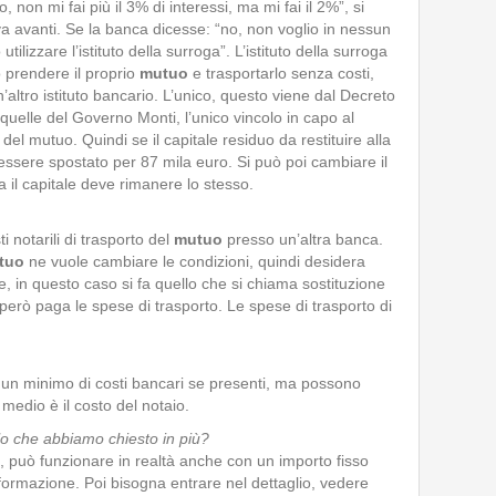
, non mi fai più il 3% di interessi, ma mi fai il 2%”, si
 va avanti. Se la banca dicesse: “no, non voglio in nessun
tilizzare l’istituto della surroga”. L’istituto della surroga
ò prendere il proprio
mutuo
e trasportarlo senza costi,
altro istituto bancario. L’unico, questo viene dal Decreto
 quelle del Governo Monti, l’unico vincolo in capo al
del mutuo. Quindi se il capitale residuo da restituire alla
ssere spostato per 87 mila euro. Si può poi cambiare il
ma il capitale deve rimanere lo stesso.
i notarili di trasporto del
mutuo
presso un’altra banca.
tuo
ne vuole cambiare le condizioni, quindi desidera
le, in questo caso si fa quello che si chiama sostituzione
, però paga le spese di trasporto. Le spese di trasporto di
 un minimo di costi bancari se presenti, ma possono
 medio è il costo del notaio.
lo che abbiamo chiesto in più?
 può funzionare in realtà anche con un importo fisso
ormazione. Poi bisogna entrare nel dettaglio, vedere