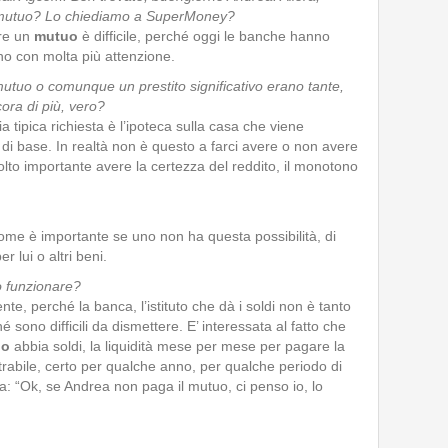
 mutuo? Lo chiediamo a SuperMoney?
ere un
mutuo
è difficile, perché oggi le banche hanno
no con molta più attenzione.
mutuo o comunque un prestito significativo erano tante,
ora di più, vero?
 tipica richiesta è l’ipoteca sulla casa che viene
di base. In realtà non è questo a farci avere o non avere
lto importante avere la certezza del reddito, il monotono
ome è importante se uno non ha questa possibilità, di
 lui o altri beni.
ò funzionare?
e, perché la banca, l’istituto che dà i soldi non è tanto
 sono difficili da dismettere. E’ interessata al fatto che
uo
abbia soldi, la liquidità mese per mese per pagare la
trabile, certo per qualche anno, per qualche periodo di
: “Ok, se Andrea non paga il mutuo, ci penso io, lo