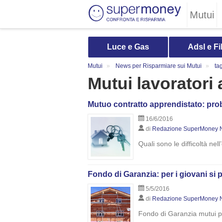
Mutui
Luce e Gas
Adsl e Fi
Mutui
News per Risparmiare sui Mutui
ta
Mutui lavoratori at
Mutuo contratto apprendistato: pro
16/6/2016
di
Redazione SuperMoney 
Quali sono le difficoltà n
Fondo di Garanzia: per i giovani si
5/5/2016
di
Redazione SuperMoney 
Fondo di Garanzia mutui pri