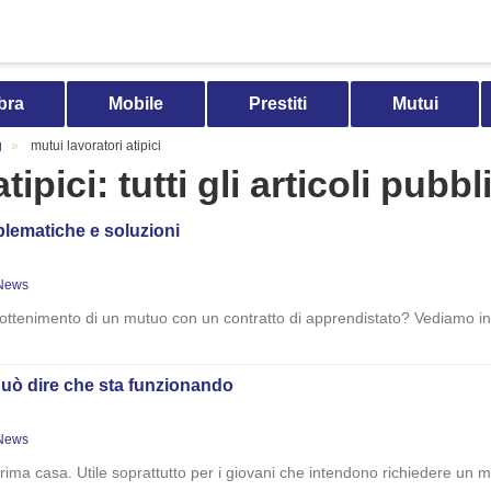
bra
Mobile
Prestiti
Mutui
g
mutui lavoratori atipici
ipici: tutti gli articoli pubbl
blematiche e soluzioni
News
ell’ottenimento di un mutuo con un contratto di apprendistato? Vediamo i
 può dire che sta funzionando
News
ma casa. Utile soprattutto per i giovani che intendono richiedere un mut