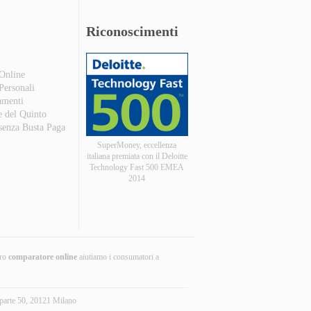
Riconoscimenti
 Online
 Personali
amenti
e del Quinto
 senza Busta Paga
SuperMoney, eccellenza
italiana premiata con il Deloitte
Technology Fast 500 EMEA
2014
tro
comparatore online
aiutiamo i consumatori a
parte 50, 20121 Milano