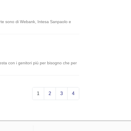
fferte sono di Webank, Intesa Sanpaolo e
esta con i genitori più per bisogno che per
1
2
3
4