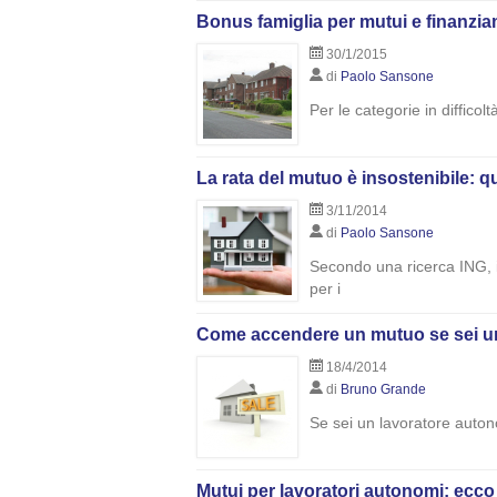
Bonus famiglia per mutui e finanzia
30/1/2015
di
Paolo Sansone
Per le categorie in difficol
La rata del mutuo è insostenibile: que
3/11/2014
di
Paolo Sansone
Secondo una ricerca ING, in 
per i
Come accendere un mutuo se sei un
18/4/2014
di
Bruno Grande
Se sei un lavoratore auton
Mutui per lavoratori autonomi: ecco 