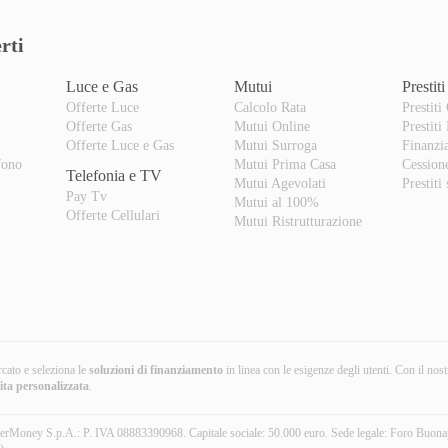
rti
Luce e Gas
Mutui
Prestiti
Offerte Luce
Calcolo Rata
Prestiti
Offerte Gas
Mutui Online
Prestiti
o
Offerte Luce e Gas
Mutui Surroga
Finanzi
fono
Mutui Prima Casa
Cession
Telefonia e TV
Mutui Agevolati
Prestiti
Pay Tv
Mutui al 100%
Offerte Cellulari
Mutui Ristrutturazione
cato e seleziona le
soluzioni di finanziamento
in linea con le esigenze degli utenti. Con il nos
ita personalizzata
.
erMoney S.p.A.: P. IVA 08883390968. Capitale sociale: 50.000 euro. Sede legale: Foro Buona