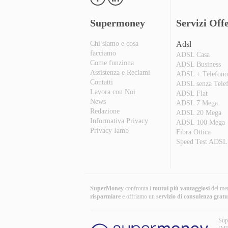
Supermoney
Servizi Offe
Chi siamo e cosa
Adsl
facciamo
ADSL Casa
Come funziona
ADSL Business
Assistenza e Reclami
ADSL + Telefon
Contatti
ADSL senza Tele
Lavora con Noi
ADSL Flat
News
ADSL 7 Mega
Redazione
ADSL 20 Mega
Informativa Privacy
ADSL 100 Mega
Privacy Iamb
Fibra Ottica
Speed Test ADSL
SuperMoney
confronta i
mutui più vantaggiosi
del mer
risparmiare
e offriamo un
servizio di consulenza gratu
Sup