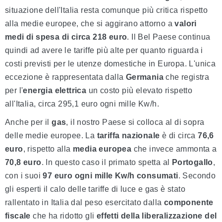
situazione dell'Italia resta comunque più critica rispetto
alla medie europee, che si aggirano attorno a
valori
medi di spesa di circa 218 euro
. Il Bel Paese continua
quindi ad avere le tariffe più alte per quanto riguarda i
costi previsti per le utenze domestiche in Europa. L'unica
eccezione è rappresentata dalla
Germania
che registra
per l'
energia elettrica
un costo più elevato rispetto
all'Italia, circa 295,1 euro ogni mille Kw/h.
Anche per il
gas
, il nostro Paese si colloca al di sopra
delle medie europee. La
tariffa nazionale
è di circa
76,6
euro
, rispetto alla
media europea
che invece ammonta a
70,8 euro
. In questo caso il primato spetta al
Portogallo
,
con i suoi
97 euro ogni mille Kw/h consumati
. Secondo
gli esperti il calo delle tariffe di luce e gas è stato
rallentato in Italia dal peso esercitato dalla
componente
fiscale
che ha ridotto gli
effetti della liberalizzazione del