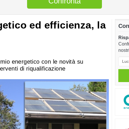
Confronta
tico ed efficienza, la
Con
Rispa
Confr
nostr
rmio energetico con le novità su
rventi di riqualificazione