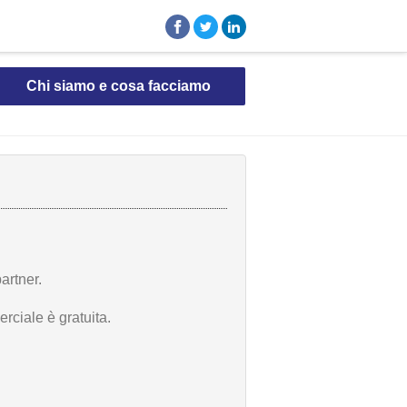
Chi siamo e cosa facciamo
artner.
rciale è gratuita.