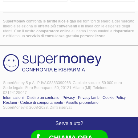
SuperMoney
confronta le
tariffe luce e gas
dei fornitori di energia del mercato
libero e seleziona le
offerte più convenienti
e in linea con le esigenze degli
utenti. Con il nostro
comparatore online
aiutiamo i consumatori a
risparmiare
e offriamo un
servizio di consulenza gratuita
personalizzata
.
SuperMoney S.p.A.: P. IVA 08883390968. Capitale sociale: 50.000 euro.
Sede legale: Foro Buonaparte 50, 20121 Milano (MI). Telefono:
02124125047.
Informazioni
-
Disdire un contratto
-
Privacy
-
Privacy Iamb
-
Cookie Policy
-
Reclami
-
Codice di comportamento
-
Assetto proprietario
SuperMoney © 2008-2028. Diritti riservati.
Serve aiuto?
CHIAMA ORA