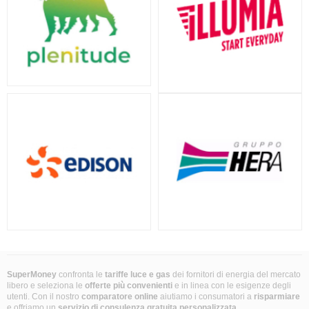
SuperMoney
confronta le
tariffe luce e gas
dei fornitori di energia del mercato
libero e seleziona le
offerte più convenienti
e in linea con le esigenze degli
utenti. Con il nostro
comparatore online
aiutiamo i consumatori a
risparmiare
e offriamo un
servizio di consulenza gratuita
personalizzata
.