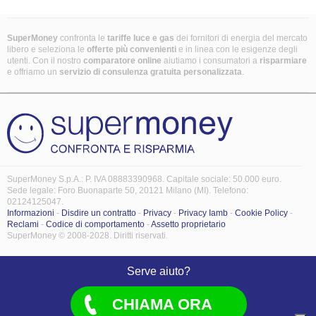
SuperMoney
confronta le
tariffe luce e gas
dei fornitori di energia del mercato
libero e seleziona le
offerte più convenienti
e in linea con le esigenze degli
utenti. Con il nostro
comparatore online
aiutiamo i consumatori a
risparmiare
e offriamo un
servizio di consulenza gratuita
personalizzata
.
SuperMoney S.p.A.: P. IVA 08883390968. Capitale sociale: 50.000 euro.
Sede legale: Foro Buonaparte 50, 20121 Milano (MI). Telefono:
02124125047.
Informazioni
-
Disdire un contratto
-
Privacy
-
Privacy Iamb
-
Cookie Policy
-
Reclami
-
Codice di comportamento
-
Assetto proprietario
SuperMoney © 2008-2028. Diritti riservati.
Serve aiuto?
CHIAMA ORA