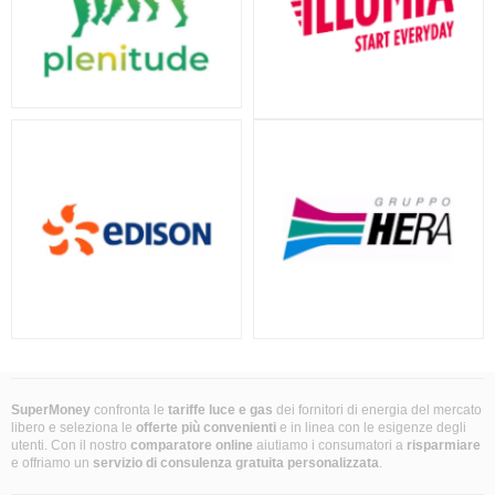
SuperMoney
confronta le
tariffe luce e gas
dei fornitori di energia del mercato
libero e seleziona le
offerte più convenienti
e in linea con le esigenze degli
utenti. Con il nostro
comparatore online
aiutiamo i consumatori a
risparmiare
e offriamo un
servizio di consulenza gratuita
personalizzata
.