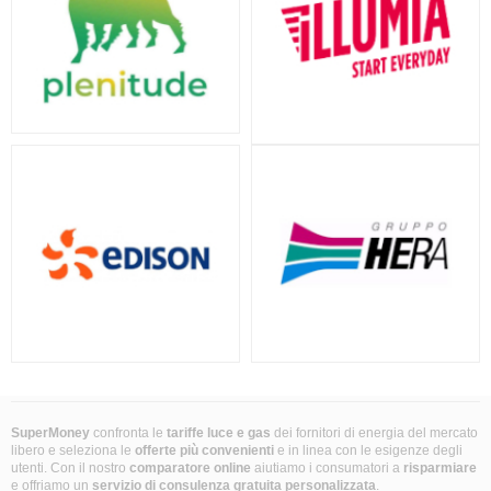
SuperMoney
confronta le
tariffe luce e gas
dei fornitori di energia del mercato
libero e seleziona le
offerte più convenienti
e in linea con le esigenze degli
utenti. Con il nostro
comparatore online
aiutiamo i consumatori a
risparmiare
e offriamo un
servizio di consulenza gratuita
personalizzata
.