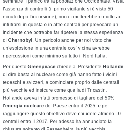
seminare il panico tra la popolazione Occidentale. Vista
l'assenza di controlli (il primo vigilante si è visto 50
minuti dopo l'incursione), non ci metterebbero molto ad
infiltrarsi in questa o in altre centrali per provocare un
incidente che potrebbe far ripetere la stessa esperienza
di
Chernobyl
. Un pericolo anche per noi visto che
un'esplosione in una centrale così vicina avrebbe
ripercussioni come minimo su tutto il Nord Italia.
Per questo
Greenpeace
chiede al Presidente
Hollande
di dire basta al nucleare come già hanno fatto i vicini
tedeschi e svizzeri, a cominciare proprio dalle centrali
più vecchie ed insicure come quella di Tricastin.
Hollande aveva infatti promesso di tagliare del 50%
l'
energia nucleare
del Paese entro il 2025, e per
raggiungere questo obiettivo deve chiudere almeno 10
centrali entro il 2017. Per adesso ha annunciato la
chiusura soltanto di Fessenheim, la più vecchia.