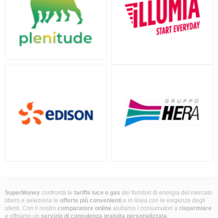
SuperMoney
confronta le
tariffe luce e gas
dei fornitori di energia del mercato
libero e seleziona le
offerte più convenienti
e in linea con le esigenze degli
utenti. Con il nostro
comparatore online
aiutiamo i consumatori a
risparmiare
e offriamo un
servizio di consulenza gratuita
personalizzata
.