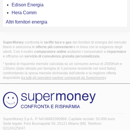
Edison Energia
Hera Comm
Altri fornitori energia
SuperMoney
confronta le
tariffe luce e gas
dei fornitori di energia del mercato
libero e seleziona le
offerte più convenienti
e in linea con le esigenze degli
utenti. Con il nostro
comparatore online
aiutiamo i consumatori a
risparmiare
e offriamo un
servizio di consulenza gratuita
personalizzata
.
* Ipotesi di risparmio mensile calcolata su un consumo annuo di 2000Kwh e
130smc (dato stimato per famiglia di 3 persone residente nel nord Italia)
confrontando la spesa mensile dichiarata dall'utente e la migliore offerta
disponibile
tra tutti gli operatori partner comparati da Supermoney
.
SuperMoney S.p.A.: P. IVA 08883390968. Capitale sociale: 50.000 euro.
Sede legale: Foro Buonaparte 50, 20121 Milano (MI). Telefono:
02124125047.