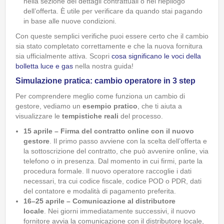
nella sezione dei dettagli contrattuali o nel riepilogo
dell’offerta. È utile per verificare da quando stai pagando
in base alle nuove condizioni.
Con queste semplici verifiche puoi essere certo che il cambio
sia stato completato correttamente e che la nuova fornitura
sia ufficialmente attiva. Scopri
cosa significano le voci della
bolletta luce e gas
nella nostra guida!
Simulazione pratica: cambio operatore in 3 step
Per comprendere meglio come funziona un cambio di
gestore, vediamo un
esempio pratico
, che ti aiuta a
visualizzare le
tempistiche reali
del processo.
15 aprile – Firma del contratto online con il nuovo
gestore
.
Il primo passo avviene con la scelta dell’offerta e
la sottoscrizione del contratto, che può avvenire online, via
telefono o in presenza. Dal momento in cui firmi, parte la
procedura formale. Il nuovo operatore raccoglie i dati
necessari, tra cui codice fiscale, codice POD o PDR, dati
del contatore e modalità di pagamento preferita.
16–25 aprile – Comunicazione al distributore
locale
.
Nei giorni immediatamente successivi, il nuovo
fornitore avvia la comunicazione con il distributore locale,