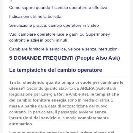
Come sapere quando il cambio operatore è effettivo
Indicazioni utili nella bolletta
Simulazione pratica: cambio operatore in 3 step
Vuoi cambiare operatore luce e gas? Su Supermoney
confronti e attivi in pochi minuti
Cambiare fornitore è semplice, veloce e senza interruzioni
5 DOMANDE FREQUENTI (People Also Ask)
Le tempistiche del cambio operatore
Ti stai chiedendo quanto tempo ci vuole per cambiare le
utenze?
Secondo quanto stabilito da
ARERA
(Autorità di
Regolazione per Energia Reti e Ambiente),
le tempistiche
del cambio fornitore energia
sono in media di
circa
1
mese
a partire dalla data di sottoscrizione del nuovo
contratto. In particolare, il passaggio avviene
senza
interruzioni del servizio
e in modo
completamente
automatico
.
Il
nuovo contratto entra in vigore il primo giorno del