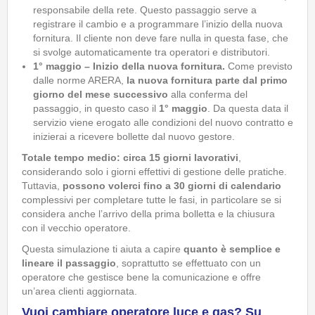
responsabile della rete. Questo passaggio serve a
registrare il cambio e a programmare l’inizio della nuova
fornitura. Il cliente non deve fare nulla in questa fase, che
si svolge automaticamente tra operatori e distributori.
1° maggio – Inizio della nuova fornitura.
Come previsto
dalle norme ARERA,
la nuova fornitura parte dal primo
giorno del mese successivo
alla conferma del
passaggio, in questo caso il
1° maggio
. Da questa data il
servizio viene erogato alle condizioni del nuovo contratto e
inizierai a ricevere bollette dal nuovo gestore.
Totale tempo medio: circa 15 giorni lavorativi
,
considerando solo i giorni effettivi di gestione delle pratiche.
Tuttavia,
possono volerci fino a 30 giorni di calendario
complessivi per completare tutte le fasi, in particolare se si
considera anche l’arrivo della prima bolletta e la chiusura
con il vecchio operatore.
Questa simulazione ti aiuta a capire
quanto è semplice e
lineare il passaggio
, soprattutto se effettuato con un
operatore che gestisce bene la comunicazione e offre
un’area clienti aggiornata.
Vuoi cambiare operatore luce e gas? Su