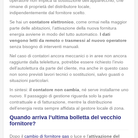
operatore non implica la sostituzione dell’apparecchio, che
rimane di proprietà del distributore locale,
indipendentemente dal fornitore scelto.
Se hai un
contatore elettronico
, come ormai nella maggior
parte delle abitazioni, l’attivazione della nuova fornitura
energia avviene in modo del tutto automatico.
I dati
vengono letti da remoto
e
trasmessi al nuovo operatore
senza bisogno di interventi manuali.
Nel caso di contatori ancora meccanici o in aree non ancora
raggiunte dalla telelettura, potrebbe essere richiesto l’invio
dell’autolettura da parte del cliente, ma anche in questo caso
non sono previsti lavori tecnici o sostituzioni, salvo guasti o
situazioni particolari.
In sintesi:
il contatore
non cambia
, né serve installarne uno
nuovo. Il passaggio di gestione riguarda solo la parte
contrattuale e di fatturazione, mentre la distribuzione
dell’energia resta sempre affidata al gestore locale di zona.
Quando arriva l’ultima bolletta del vecchio
fornitore?
Dopo il
cambio di fornitore gas
o luce e l’
attivazione del