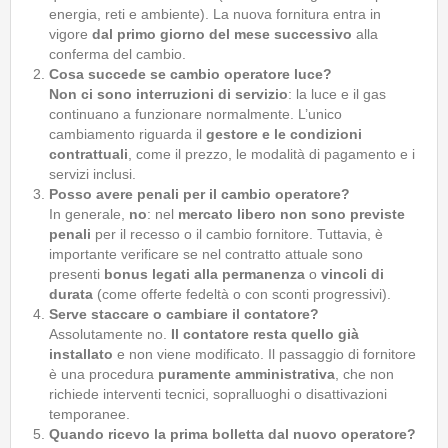
energia, reti e ambiente). La nuova fornitura entra in
vigore
dal primo giorno del mese successivo
alla
conferma del cambio.
Cosa succede se cambio operatore luce?
Non ci sono interruzioni di servizio
: la luce e il gas
continuano a funzionare normalmente. L’unico
cambiamento riguarda il
gestore e le condizioni
contrattuali
, come il prezzo, le modalità di pagamento e i
servizi inclusi.
Posso avere penali per il cambio operatore?
In generale,
no
: nel
mercato libero non sono previste
penali
per il recesso o il cambio fornitore. Tuttavia, è
importante verificare se nel contratto attuale sono
presenti
bonus legati alla permanenza
o
vincoli di
durata
(come offerte fedeltà o con sconti progressivi).
Serve staccare o cambiare il contatore?
Assolutamente no.
Il contatore resta quello già
installato
e non viene modificato. Il passaggio di fornitore
è una procedura
puramente amministrativa
, che non
richiede interventi tecnici, sopralluoghi o disattivazioni
temporanee.
Quando ricevo la prima bolletta dal nuovo operatore?