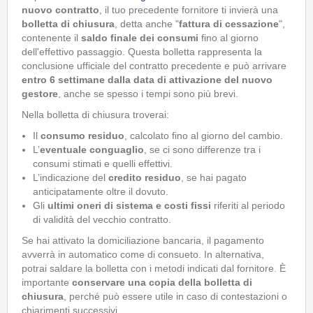
nuovo contratto
, il tuo precedente fornitore ti invierà una
bolletta di chiusura
, detta anche "
fattura di cessazione
",
contenente il
saldo finale dei consumi
fino al giorno
dell'effettivo passaggio. Questa bolletta rappresenta la
conclusione ufficiale del contratto precedente e può arrivare
entro 6 settimane dalla data di attivazione del nuovo
gestore
, anche se spesso i tempi sono più brevi.
Nella bolletta di chiusura troverai:
Il
consumo residuo
, calcolato fino al giorno del cambio.
L’
eventuale conguaglio
, se ci sono differenze tra i
consumi stimati e quelli effettivi.
L’indicazione del
credito residuo
, se hai pagato
anticipatamente oltre il dovuto.
Gli
ultimi oneri di sistema e costi fissi
riferiti al periodo
di validità del vecchio contratto.
Se hai attivato la domiciliazione bancaria, il pagamento
avverrà in automatico come di consueto. In alternativa,
potrai saldare la bolletta con i metodi indicati dal fornitore. È
importante
conservare una copia della bolletta di
chiusura
, perché può essere utile in caso di contestazioni o
chiarimenti successivi.