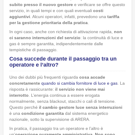
subito presso il nuovo gestore
e verificare se offre questo
servizio, in quali tempi e con quali eventuali
costi
aggiuntivi
. Alcuni operatori, infatti, prevedono una
tariffa
per la gestione prioritaria della pratica
.
In ogni caso, anche con richiesta di attivazione rapida,
non
ci saranno interruzioni del servizio
: la continuità di luce e
gas è sempre garantita, indipendentemente dalle
tempistiche di passaggio.
Cosa succede durante il passaggio tra un
operatore e l’altro?
Uno dei dubbi più frequenti riguarda
cosa accade
concretamente
quando si cambia fornitore di luce e gas
. La
risposta è rassicurante:
il servizio non viene mai
interrotto
. L’energia continua a essere erogata
normalmente, senza blackout, stacchi o cali di tensione.
Questo perché
il cambio gestore luce senza interruzioni
è una
condizione garantita
dal sistema energetico
nazionale, sotto la supervisione di ARERA.
In pratica, il passaggio tra un operatore e l’altro è
un’
operazione
puramente amministrativa
.
Non sono