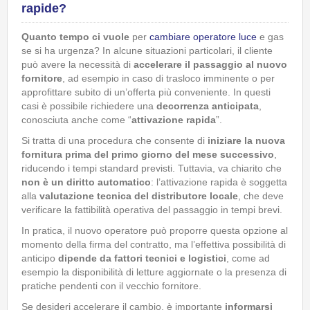
rapide?
Quanto tempo ci vuole
per
cambiare operatore luce
e gas
se si ha urgenza? In alcune situazioni particolari, il cliente
può avere la necessità di
accelerare il passaggio al nuovo
fornitore
, ad esempio in caso di trasloco imminente o per
approfittare subito di un’offerta più conveniente. In questi
casi è possibile richiedere una
decorrenza anticipata
,
conosciuta anche come “
attivazione rapida
”.
Si tratta di una procedura che consente di
iniziare la nuova
fornitura prima del primo giorno del mese successivo
,
riducendo i tempi standard previsti. Tuttavia, va chiarito che
non è un diritto automatico
: l’attivazione rapida è soggetta
alla
valutazione tecnica del distributore locale
, che deve
verificare la fattibilità operativa del passaggio in tempi brevi.
In pratica, il nuovo operatore può proporre questa opzione al
momento della firma del contratto, ma l’effettiva possibilità di
anticipo
dipende da fattori tecnici e logistici
, come ad
esempio la disponibilità di letture aggiornate o la presenza di
pratiche pendenti con il vecchio fornitore.
Se desideri accelerare il cambio, è importante
informarsi