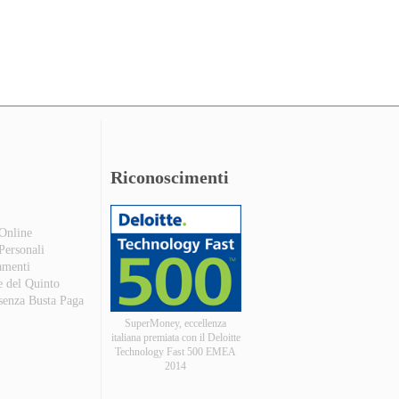
Riconoscimenti
 Online
 Personali
amenti
e del Quinto
 senza Busta Paga
SuperMoney, eccellenza
italiana premiata con il Deloitte
Technology Fast 500 EMEA
2014