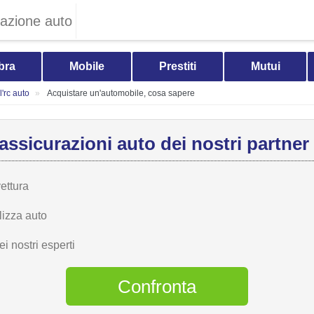
razione auto
bra
Mobile
Prestiti
Mutui
'rc auto
Acquistare un'automobile, cosa sapere
 assicurazioni auto dei nostri partner
vettura
lizza auto
i nostri esperti
Confronta