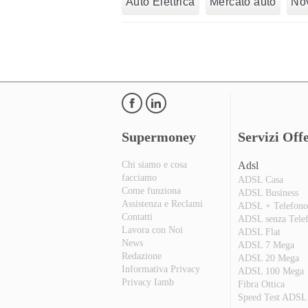
Auto Elettrica
Mercato auto
Nov
Supermoney
Servizi Offe
Chi siamo e cosa
Adsl
facciamo
ADSL Casa
Come funziona
ADSL Business
Assistenza e Reclami
ADSL + Telefon
Contatti
ADSL senza Tele
Lavora con Noi
ADSL Flat
News
ADSL 7 Mega
Redazione
ADSL 20 Mega
Informativa Privacy
ADSL 100 Mega
Privacy Iamb
Fibra Ottica
Speed Test ADSL