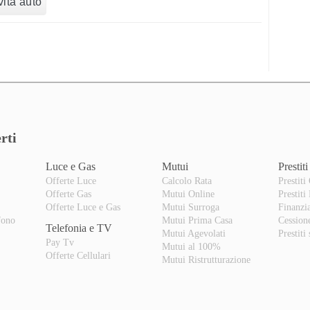
ità auto
rti
Luce e Gas
Mutui
Prestiti
Offerte Luce
Calcolo Rata
Prestiti
Offerte Gas
Mutui Online
Prestiti
o
Offerte Luce e Gas
Mutui Surroga
Finanzi
fono
Mutui Prima Casa
Cession
Telefonia e TV
Mutui Agevolati
Prestiti
Pay Tv
Mutui al 100%
Offerte Cellulari
Mutui Ristrutturazione