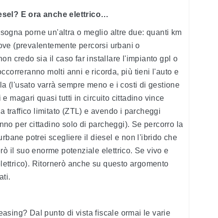
esel? E ora anche elettrico…
ogna porne un'altra o meglio altre due: quanti km
ove (prevalentemente percorsi urbani o
n credo sia il caso far installare l'impianto gpl o
correranno molti anni e ricorda, più tieni l'auto e
la (l'usato varrà sempre meno e i costi di gestione
 magari quasi tutti in circuito cittadino vince
a traffico limitato (ZTL) e avendo i parcheggi
anno per cittadino solo di parcheggi). Se percorro la
rbane potrei scegliere il diesel e non l'ibrido che
rò il suo enorme potenziale elettrico. Se vivo e
(elettrico). Ritornerò anche su questo argomento
ati.
sing? Dal punto di vista fiscale ormai le varie