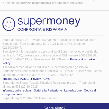
e offriamo un
servizio di consulenza gratuita
personalizzata
.
SuperMoney S.p.A.: P. IVA 08883390968. Capitale sociale: 50.000 euro.
Sede legale: Foro Buonaparte 50, 20121 Milano (MI). Telefono:
02124125047.
Il servizio di intermediazione assicurativa di Supermoney.eu è gestito da
Iamb s.r.l. ("IA"), broker assicurativo iscritto al RUI numero B000320218,
P.IVA 01304620113, capitale sociale: 10.000 euro -
Privacy IA
-
Cookie
Policy
Il servizio di mediazione creditizia di Supermoney.eu è gestito da
Performance Credit Mediazione Creditizia S.r.l. ("PCMC"), iscrizione Elenco
Mediatori Creditizi OAM n. M153, P. IVA 01368250112
Trasparenza PCMC
-
Privacy PCMC
SuperMoney News: Testata Editoriale Registrata presso il Tribunale di
Milano n. 531 (25-10-2011)
Informazioni e reclami
|
Scrivi alla Redazione
|
La redazione
|
Codice di
comportamento
SuperMoney © 2008-2028. Diritti riservati.
Serve aiuto?