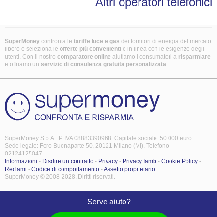
Altri operatori telefonici
SuperMoney
confronta le
tariffe luce e gas
dei fornitori di energia del mercato
libero e seleziona le
offerte più convenienti
e in linea con le esigenze degli
utenti. Con il nostro
comparatore online
aiutiamo i consumatori a
risparmiare
e offriamo un
servizio di consulenza gratuita
personalizzata
.
SuperMoney S.p.A.: P. IVA 08883390968. Capitale sociale: 50.000 euro.
Sede legale: Foro Buonaparte 50, 20121 Milano (MI). Telefono:
02124125047.
Informazioni
-
Disdire un contratto
-
Privacy
-
Privacy Iamb
-
Cookie Policy
-
Reclami
-
Codice di comportamento
-
Assetto proprietario
SuperMoney © 2008-2028. Diritti riservati.
Serve aiuto?