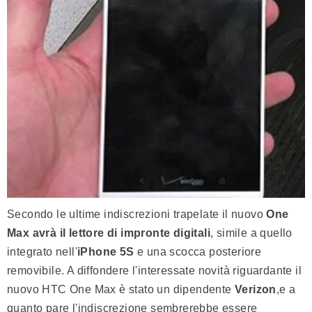
Secondo le ultime indiscrezioni trapelate il nuovo
One
Max avrà il lettore di impronte digitali
, simile a quello
integrato nell'
iPhone 5S
e una scocca posteriore
removibile. A diffondere l'interessate novità riguardante il
nuovo HTC One Max è stato un dipendente
Verizon
,e a
quanto pare l'indiscrezione sembrerebbe essere