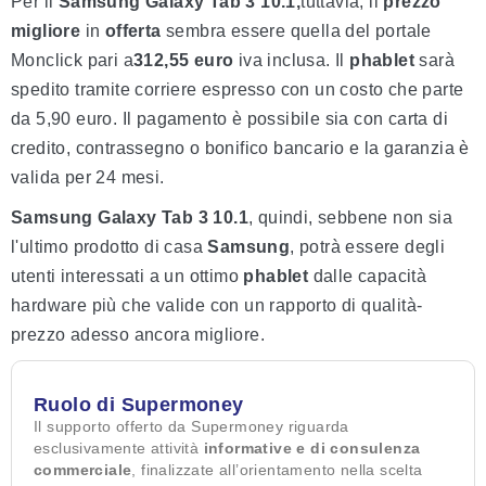
Per il
Samsung Galaxy Tab 3 10.1,
tuttavia, il
prezzo
migliore
in
offerta
sembra essere quella del portale
Monclick pari a
312,55 euro
iva inclusa. Il
phablet
sarà
spedito tramite corriere espresso con un costo che parte
da 5,90 euro. Il pagamento è possibile sia con carta di
credito, contrassegno o bonifico bancario e la garanzia è
valida per 24 mesi.
Samsung Galaxy Tab 3 10.1
, quindi, sebbene non sia
l'ultimo prodotto di casa
Samsung
, potrà essere degli
utenti interessati a un ottimo
phablet
dalle capacità
hardware più che valide con un rapporto di qualità-
prezzo adesso ancora migliore.
Ruolo di Supermoney
Il supporto offerto da Supermoney riguarda
esclusivamente attività
informative e di consulenza
commerciale
, finalizzate all’orientamento nella scelta