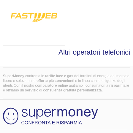
Altri operatori telefonici
SuperMoney
confronta le
tariffe luce e gas
dei fornitori di energia del mercato
libero e seleziona le
offerte più convenienti
e in linea con le esigenze degli
utenti. Con il nostro
comparatore online
aiutiamo i consumatori a
risparmiare
e offriamo un
servizio di consulenza gratuita
personalizzata
.