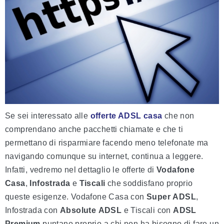
Se sei interessato alle
offerte ADSL casa
che
non
comprendano anche pacchetti chiamate e
che ti
permettano di risparmiare facendo meno telefonate ma
navigando comunque su internet, continua a leggere.
Infatti, vedremo nel dettaglio le offerte di
Vodafone
Casa
,
Infostrada
e
Tiscali
che soddisfano proprio
queste esigenze. Vodafone Casa con
Super
ADSL
,
Infostrada con
Absolute
ADSL
e Tiscali con
ADSL
Premium
puntano proprio a chi non ha bisogno di fare un