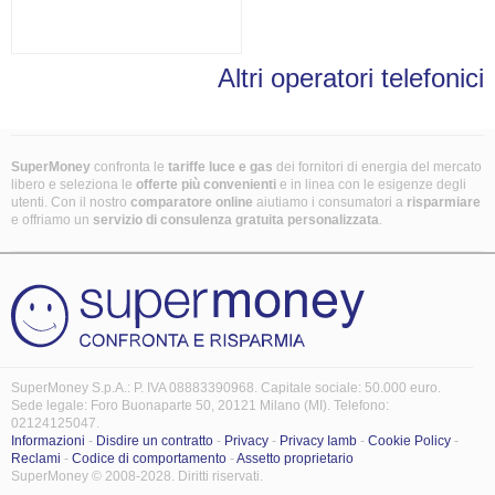
Altri operatori telefonici
SuperMoney
confronta le
tariffe luce e gas
dei fornitori di energia del mercato
libero e seleziona le
offerte più convenienti
e in linea con le esigenze degli
utenti. Con il nostro
comparatore online
aiutiamo i consumatori a
risparmiare
e offriamo un
servizio di consulenza gratuita
personalizzata
.
SuperMoney S.p.A.: P. IVA 08883390968. Capitale sociale: 50.000 euro.
Sede legale: Foro Buonaparte 50, 20121 Milano (MI). Telefono:
02124125047.
Informazioni
-
Disdire un contratto
-
Privacy
-
Privacy Iamb
-
Cookie Policy
-
Reclami
-
Codice di comportamento
-
Assetto proprietario
SuperMoney © 2008-2028. Diritti riservati.