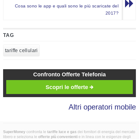
Cosa sono le app e quali sono le più scaricate del
2017?
TAG
tariffe cellulari
Confronto Offerte Telefonia
Scopri le offerte
Altri operatori mobile
SuperMoney
confronta le
tariffe luce e gas
dei fornitori di energia del mercato
libero e seleziona le
offerte più convenienti
e in linea con le esigenze degli