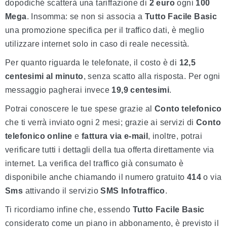
dopodiché scatterà una tariffazione di
2 euro
ogni
100
Mega
. Insomma: se non si associa a
Tutto Facile Basic
una promozione specifica per il traffico dati, è meglio
utilizzare internet solo in caso di reale necessità.
Per quanto riguarda le telefonate, il costo è di
12,5
centesimi al minuto
, senza scatto alla risposta. Per ogni
messaggio pagherai invece
19,9 centesimi
.
Potrai conoscere le tue spese grazie al
Conto telefonico
che ti verrà inviato ogni 2 mesi; grazie ai servizi di
Conto
telefonico online
e
fattura via e-mail
, inoltre, potrai
verificare tutti i dettagli della tua offerta direttamente via
internet. La verifica del traffico già consumato è
disponibile anche chiamando il numero gratuito
414
o via
Sms
attivando il servizio
SMS Infotraffico
.
Ti ricordiamo infine che, essendo
Tutto Facile Basic
considerato come un piano in abbonamento, è previsto il