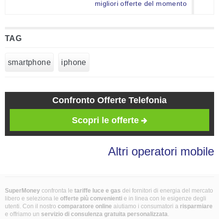
migliori offerte del momento
TAG
smartphone
iphone
Confronto Offerte Telefonia
Scopri le offerte
Altri operatori mobile
SuperMoney
confronta le
tariffe luce e gas
dei fornitori di energia del mercato
libero e seleziona le
offerte più convenienti
e in linea con le esigenze degli
utenti. Con il nostro
comparatore online
aiutiamo i consumatori a
risparmiare
e offriamo un
servizio di consulenza gratuita
personalizzata
.