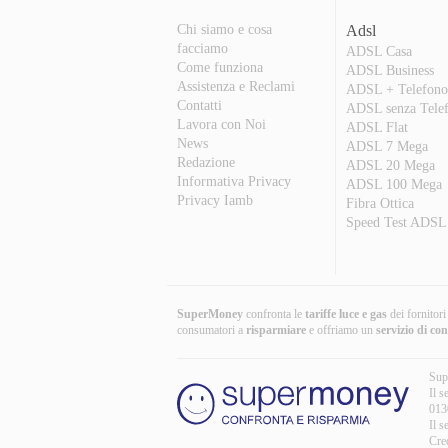
Chi siamo e cosa
Adsl
facciamo
ADSL Casa
Come funziona
ADSL Business
Assistenza e Reclami
ADSL + Telefon
Contatti
ADSL senza Tele
Lavora con Noi
ADSL Flat
News
ADSL 7 Mega
Redazione
ADSL 20 Mega
Informativa Privacy
ADSL 100 Mega
Privacy Iamb
Fibra Ottica
Speed Test ADSL
SuperMoney
confronta le
tariffe luce e gas
dei fornitor
consumatori a
risparmiare
e offriamo un
servizio di co
Sup
Il s
013
Il s
Cre