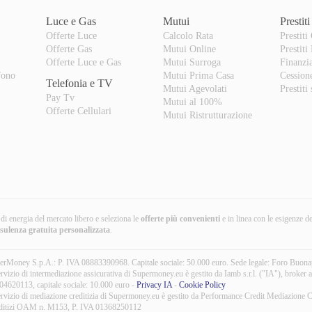
Luce e Gas
Mutui
Prestiti
Offerte Luce
Calcolo Rata
Prestiti
Offerte Gas
Mutui Online
Prestiti
o
Offerte Luce e Gas
Mutui Surroga
Finanzi
fono
Mutui Prima Casa
Cession
Telefonia e TV
Mutui Agevolati
Prestiti
Pay Tv
Mutui al 100%
Offerte Cellulari
Mutui Ristrutturazione
i di energia del mercato libero e seleziona le
offerte più convenienti
e in linea con le esigenze d
nsulenza gratuita
personalizzata
.
erMoney S.p.A.: P. IVA 08883390968. Capitale sociale: 50.000 euro. Sede legale: Foro Buon
ervizio di intermediazione assicurativa di Supermoney.eu è gestito da Iamb s.r.l. ("IA"), broke
04620113, capitale sociale: 10.000 euro -
Privacy IA
-
Cookie Policy
ervizio di mediazione creditizia di Supermoney.eu è gestito da Performance Credit Mediazione C
ditizi OAM n. M153, P. IVA 01368250112