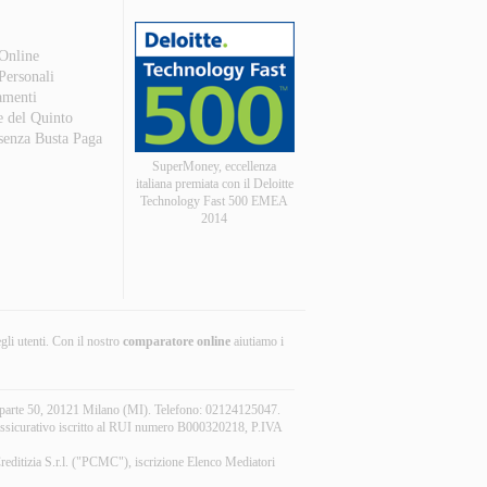
 Online
 Personali
amenti
e del Quinto
 senza Busta Paga
SuperMoney, eccellenza
italiana premiata con il Deloitte
Technology Fast 500 EMEA
2014
egli utenti. Con il nostro
comparatore online
aiutiamo i
aparte 50, 20121 Milano (MI). Telefono: 02124125047.
r assicurativo iscritto al RUI numero B000320218, P.IVA
reditizia S.r.l. ("PCMC"), iscrizione Elenco Mediatori