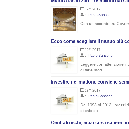
Mutui a tasso zero: 75 milioni dal G
19/4/2017
di
Paolo Sansone
Con un accordo tra Governo 
Ecco come scegliere il mutuo più co
19/4/2017
di
Paolo Sansone
Leggere con attenzione il 
di farle mod
Investire nel mattone conviene semp
19/4/2017
di
Paolo Sansone
Dal 1998 al 2013 i prezzi 
di calo de
Centrali rischi, ecco cosa sapere pr