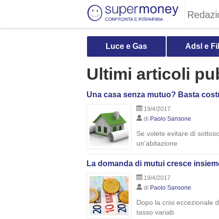
Redazi
Luce e Gas
Adsl e Fi
Ultimi articoli p
Una casa senza mutuo? Basta costrui
19/4/2017
di
Paolo Sansone
Se volete evitare di sottos
un’abitazione
La domanda di mutui cresce insieme a
19/4/2017
di
Paolo Sansone
Dopo la crisi eccezionale 
tasso variab