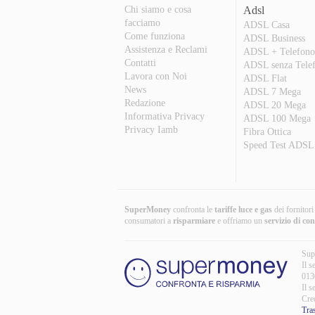
Chi siamo e cosa
Adsl
facciamo
ADSL Casa
Come funziona
ADSL Business
Assistenza e Reclami
ADSL + Telefon
Contatti
ADSL senza Tele
Lavora con Noi
ADSL Flat
News
ADSL 7 Mega
Redazione
ADSL 20 Mega
Informativa Privacy
ADSL 100 Mega
Privacy Iamb
Fibra Ottica
Speed Test ADSL
SuperMoney
confronta le
tariffe luce e gas
dei fornitor
consumatori a
risparmiare
e offriamo un
servizio di co
Sup
Il s
013
Il s
Cre
Tra