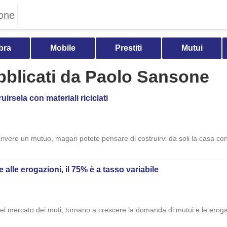
one
bra
Mobile
Prestiti
Mutui
ubblicati da Paolo Sansone
rsela con materiali riciclati
crivere un mutuo, magari potete pensare di costruirvi da soli la casa con 
lle erogazioni, il 75% è a tasso variabile
del mercato dei muti, tornano a crescere la domanda di mutui e le eroga