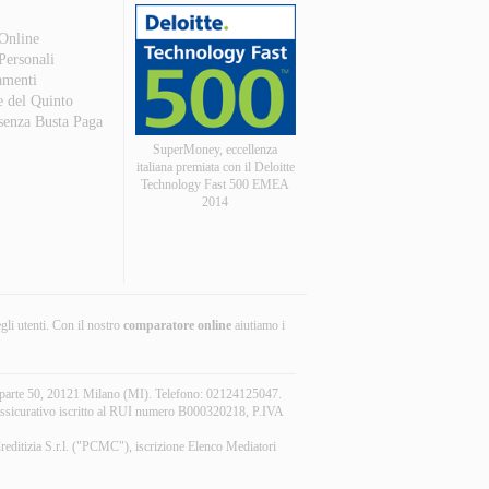
 Online
 Personali
amenti
e del Quinto
 senza Busta Paga
SuperMoney, eccellenza
italiana premiata con il Deloitte
Technology Fast 500 EMEA
2014
egli utenti. Con il nostro
comparatore online
aiutiamo i
aparte 50, 20121 Milano (MI). Telefono: 02124125047.
r assicurativo iscritto al RUI numero B000320218, P.IVA
reditizia S.r.l. ("PCMC"), iscrizione Elenco Mediatori