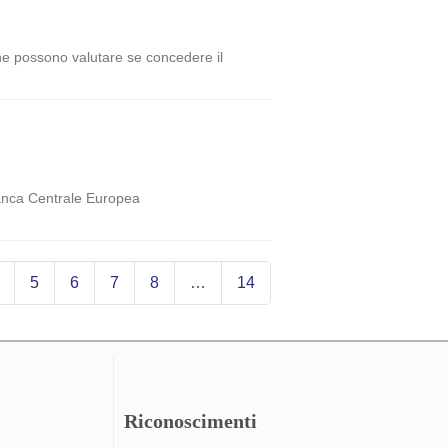
, che possono valutare se concedere il
 Banca Centrale Europea
5
6
7
8
…
14
Riconoscimenti