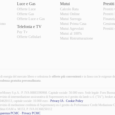
Luce e Gas
Mutui
Prestiti
Offerte Luce
Calcolo Rata
Prestiti
Offerte Gas
Mutui Online
Prestiti
o
Offerte Luce e Gas
Mutui Surroga
Finanzi
fono
Mutui Prima Casa
Cession
Telefonia e TV
Mutui Agevolati
Prestiti
Pay Tv
Mutui al 100%
Offerte Cellulari
Mutui Ristrutturazione
i di energia del mercato libero e seleziona le
offerte più convenienti
e in linea con le esigenze d
nsulenza gratuita
personalizzata
.
erMoney S.p.A.: P. IVA 08883390968. Capitale sociale: 50.000 euro. Sede legale: Foro Buon
ervizio di intermediazione assicurativa di Supermoney.eu è gestito da Iamb s.r.l. ("IA"), broke
04620113, capitale sociale: 10.000 euro -
Privacy IA
-
Cookie Policy
ervizio di mediazione creditizia di Supermoney.eu è gestito da Performance Credit Mediazione C
ditizi OAM n. M153, P. IVA 01368250112
sparenza PCMC
-
Privacy PCMC