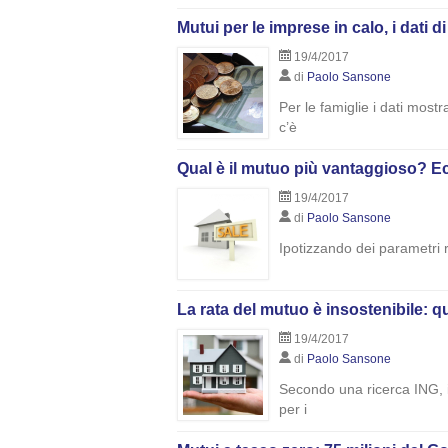
Mutui per le imprese in calo, i dati d
19/4/2017
di
Paolo Sansone
Per le famiglie i dati most
c’è
Qual è il mutuo più vantaggioso? Ec
19/4/2017
di
Paolo Sansone
Ipotizzando dei parametri r
La rata del mutuo è insostenibile: que
19/4/2017
di
Paolo Sansone
Secondo una ricerca ING, in 
per i