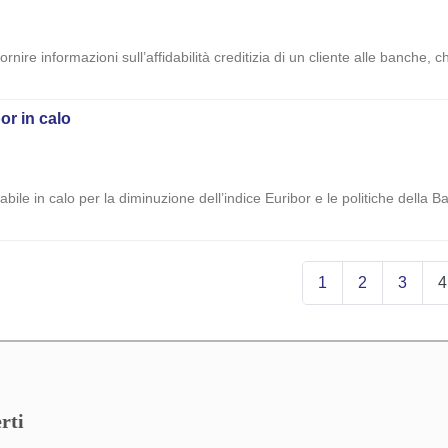
ornire informazioni sull’affidabilità creditizia di un cliente alle banche
or in calo
abile in calo per la diminuzione dell’indice Euribor e le politiche della
1
2
3
4
rti