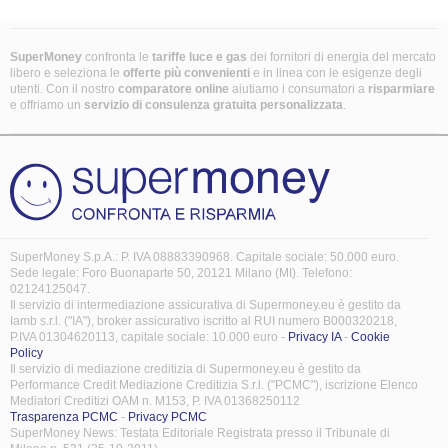
SuperMoney
confronta le
tariffe luce e gas
dei fornitori di energia del mercato
libero e seleziona le
offerte più convenienti
e in linea con le esigenze degli
utenti. Con il nostro
comparatore online
aiutiamo i consumatori a
risparmiare
e offriamo un
servizio di consulenza gratuita
personalizzata
.
SuperMoney S.p.A.: P. IVA 08883390968. Capitale sociale: 50.000 euro.
Sede legale: Foro Buonaparte 50, 20121 Milano (MI). Telefono:
02124125047.
Il servizio di intermediazione assicurativa di Supermoney.eu è gestito da
Iamb s.r.l. ("IA"), broker assicurativo iscritto al RUI numero B000320218,
P.IVA 01304620113, capitale sociale: 10.000 euro -
Privacy IA
-
Cookie
Policy
Il servizio di mediazione creditizia di Supermoney.eu è gestito da
Performance Credit Mediazione Creditizia S.r.l. ("PCMC"), iscrizione Elenco
Mediatori Creditizi OAM n. M153, P. IVA 01368250112
Trasparenza PCMC
-
Privacy PCMC
SuperMoney News: Testata Editoriale Registrata presso il Tribunale di