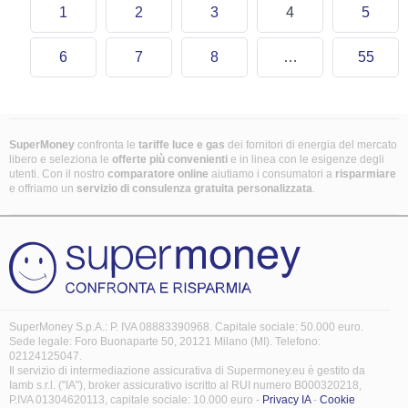
1
2
3
4
5
6
7
8
…
55
SuperMoney
confronta le
tariffe luce e gas
dei fornitori di energia del mercato
libero e seleziona le
offerte più convenienti
e in linea con le esigenze degli
utenti. Con il nostro
comparatore online
aiutiamo i consumatori a
risparmiare
e offriamo un
servizio di consulenza gratuita
personalizzata
.
SuperMoney S.p.A.: P. IVA 08883390968. Capitale sociale: 50.000 euro.
Sede legale: Foro Buonaparte 50, 20121 Milano (MI). Telefono:
02124125047.
Il servizio di intermediazione assicurativa di Supermoney.eu è gestito da
Iamb s.r.l. ("IA"), broker assicurativo iscritto al RUI numero B000320218,
P.IVA 01304620113, capitale sociale: 10.000 euro -
Privacy IA
-
Cookie