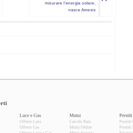
misurare l'energia solare,
nasce Amesis
rti
Luce e Gas
Mutui
Prestiti
Offerte Luce
Calcolo Rata
Prestiti
Offerte Gas
Mutui Online
Prestiti
o
Offerte Luce e Gas
Mutui Surroga
Finanzi