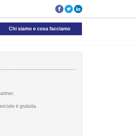
Chi siamo e cosa facciamo
artner.
rciale è gratuita.