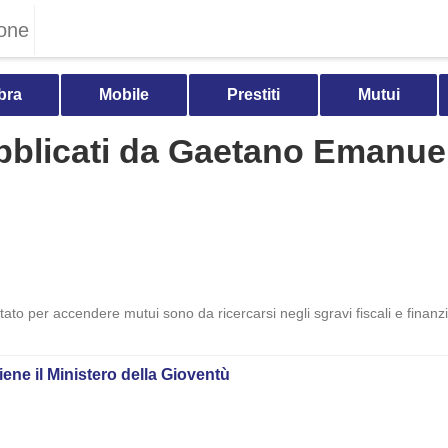
one
bra
Mobile
Prestiti
Mutui
pubblicati da Gaetano Emanue
 Stato per accendere mutui sono da ricercarsi negli sgravi fiscali e finan
viene il Ministero della Gioventù