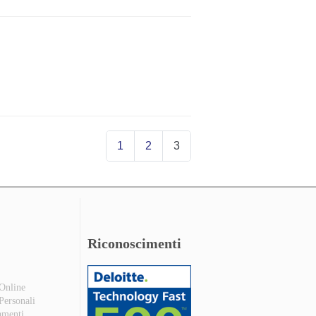
1
2
3
Riconoscimenti
 Online
 Personali
amenti