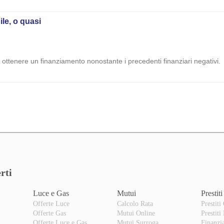
ile, o quasi
e ottenere un finanziamento nonostante i precedenti finanziari negativi.
rti
Luce e Gas
Mutui
Prestiti
Offerte Luce
Calcolo Rata
Prestiti
Offerte Gas
Mutui Online
Prestiti
o
Offerte Luce e Gas
Mutui Surroga
Finanzi