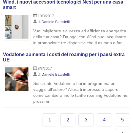
Wind, i nuovi accessori tecnologici Nest per una casa
smart
10/3/2017
di
Daniele Battistelli
Vuoi migliorare sicurezza ed efficienza energetica
della tua casa? Da oggi con Wind puoi acquistare
in promozione tre dispositivi che ti aiutano a far
Vodafone aumenta i costi del roaming per i paesi extra
UE
8/3/2017
di
Daniele Battistelli
Sei cliente Vodafone e hai in programma un
viaggio all’estero? Allora ti interesserà sapere
come cambieranno le tariffe roaming Vodafone nei
prossimi
1
2
3
4
5