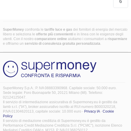
6
SuperMoney
confronta le
tariffe luce e gas
dei fornitori di energia del mercato
libero e seleziona le
offerte più convenienti
e in linea con le esigenze degli
utenti. Con il nostro
comparatore online
aiutiamo i consumatori a
risparmiare
e offriamo un
servizio di consulenza gratuita
personalizzata
.
SuperMoney S.p.A.: P. IVA 08883390968. Capitale sociale: 50.000 euro.
Sede legale: Foro Buonaparte 50, 20121 Milano (MI). Telefono:
02124125047.
Il servizio di intermediazione assicurativa di Supermoney.eu è gestito da
Iamb s.r.l. ("IA"), broker assicurativo iscritto al RUI numero B000320218,
P.IVA 01304620113, capitale sociale: 10.000 euro -
Privacy IA
-
Cookie
Policy
Il servizio di mediazione creditizia di Supermoney.eu è gestito da
Performance Credit Mediazione Creditizia S.r.l. ("PCMC"), iscrizione Elenco
Mediatori Creditizi OAM n. M153, P. IVA 01368250112