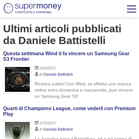
Ultimi articoli pubblicati
da Daniele Battistelli
Questa settimana Wind ti fa vincere un Samsung Gear
S3 Frontier
20/3/2017
di
Daniele Battistelli
Ricarica subito! Con Wind, se effettui una ricarica
online entro domenica a mezzanotte, puoi vincere
un Samsung Gear S3!
Quarti di Champions League, come vederli con Premium
Play
17/3/2017
di
Daniele Battistelli
La Juventus trova il Barcellona, ed è già tempo di