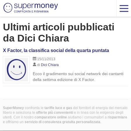
Ultimi articoli pubblicati
da Dici Chiara
X Factor, la classifica social della quarta puntata
15/11/2013
di
Dici Chiara
Ecco il gradimento sui social network dei cantanti
della settima edizione di X Factor.
SuperMoney
confronta le
tariffe luce e gas
dei fornitori di energia del mercato
libero e seleziona le
offerte più convenienti
e in linea con le esigenze degli
utenti. Con il nostro
comparatore online
aiutiamo i consumatori a
risparmiare
e offriamo un
servizio di consulenza gratuita
personalizzata
.