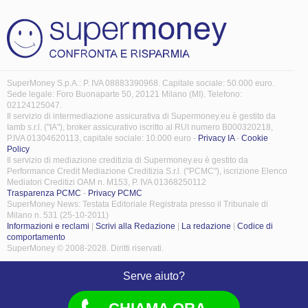
SuperMoney S.p.A.: P. IVA 08883390968. Capitale sociale: 50.000 euro.
Sede legale: Foro Buonaparte 50, 20121 Milano (MI). Telefono:
02124125047.
Il servizio di intermediazione assicurativa di Supermoney.eu è gestito da
Iamb s.r.l. ("IA"), broker assicurativo iscritto al RUI numero B000320218,
P.IVA 01304620113, capitale sociale: 10.000 euro -
Privacy IA
-
Cookie
Policy
Il servizio di mediazione creditizia di Supermoney.eu è gestito da
Performance Credit Mediazione Creditizia S.r.l. ("PCMC"), iscrizione Elenco
Mediatori Creditizi OAM n. M153, P. IVA 01368250112
Trasparenza PCMC
-
Privacy PCMC
SuperMoney News: Testata Editoriale Registrata presso il Tribunale di
Milano n. 531 (25-10-2011)
Informazioni e reclami
|
Scrivi alla Redazione
|
La redazione
|
Codice di
comportamento
SuperMoney © 2008-2028. Diritti riservati.
Serve aiuto?