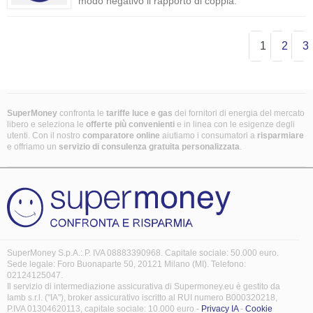
modo negativo il rapporto di coppia.
1
2
3
SuperMoney
confronta le
tariffe luce e gas
dei fornitori di energia del mercato
libero e seleziona le
offerte più convenienti
e in linea con le esigenze degli
utenti. Con il nostro
comparatore online
aiutiamo i consumatori a
risparmiare
e offriamo un
servizio di consulenza gratuita
personalizzata
.
SuperMoney S.p.A.: P. IVA 08883390968. Capitale sociale: 50.000 euro.
Sede legale: Foro Buonaparte 50, 20121 Milano (MI). Telefono:
02124125047.
Il servizio di intermediazione assicurativa di Supermoney.eu è gestito da
Iamb s.r.l. ("IA"), broker assicurativo iscritto al RUI numero B000320218,
P.IVA 01304620113, capitale sociale: 10.000 euro -
Privacy IA
-
Cookie