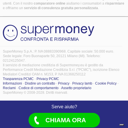
utenti. Con il nostro
comparatore online
aiutiamo i consumatori a
risparmiare
e offriamo un
servizio di consulenza gratuita
personalizzata
.
SuperMoney S.p.A.: P. IVA 08883390968. Capitale sociale: 50.000 euro.
Sede legale: Foro Buonaparte 50, 20121 Milano (MI). Telefono:
02124125047.
Il servizio di mediazione creditizia di Supermoney.eu è gestito da
Performance Credit Mediazione Creditizia S.r.l. ("PCMC"), iscrizione Elenco
Mediatori Creditizi OAM n. M153, P. IVA 01368250112
Trasparenza PCMC
-
Privacy PCMC
Informazioni
-
Disdire un contratto
-
Privacy
-
Privacy Iamb
-
Cookie Policy
-
Reclami
-
Codice di comportamento
-
Assetto proprietario
SuperMoney © 2008-2028. Diritti riservati.
Serve aiuto?
CHIAMA ORA