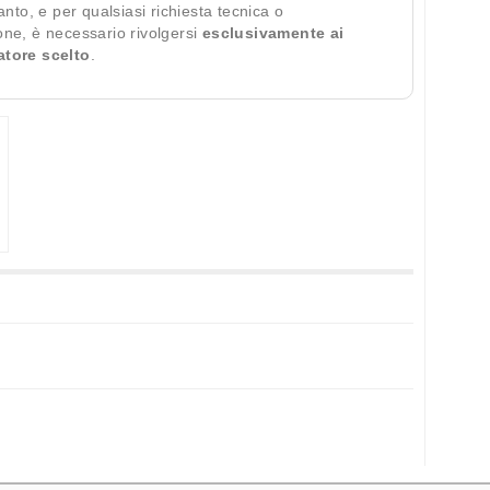
ianto, e per qualsiasi richiesta tecnica o
ione, è necessario rivolgersi
esclusivamente ai
ratore scelto
.