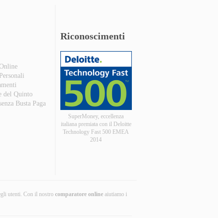
Riconoscimenti
 Online
 Personali
amenti
e del Quinto
 senza Busta Paga
SuperMoney, eccellenza
italiana premiata con il Deloitte
Technology Fast 500 EMEA
2014
egli utenti. Con il nostro
comparatore online
aiutiamo i