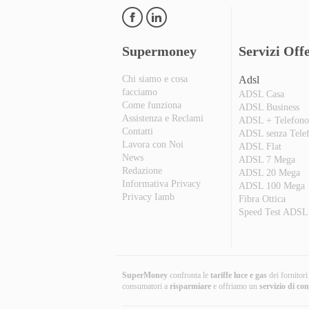
Supermoney
Servizi Offe
Chi siamo e cosa
Adsl
facciamo
ADSL Casa
Come funziona
ADSL Business
Assistenza e Reclami
ADSL + Telefon
Contatti
ADSL senza Tele
Lavora con Noi
ADSL Flat
News
ADSL 7 Mega
Redazione
ADSL 20 Mega
Informativa Privacy
ADSL 100 Mega
Privacy Iamb
Fibra Ottica
Speed Test ADSL
SuperMoney
confronta le
tariffe luce e gas
dei fornitor
consumatori a
risparmiare
e offriamo un
servizio di co