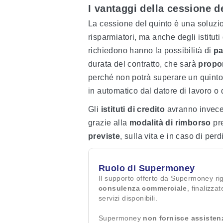
I vantaggi della cessione d
La cessione del quinto è una soluzi
risparmiatori, ma anche degli istituti 
richiedono hanno la possibilità di
pa
durata del contratto, che sarà
propor
perché non potrà superare un quinto 
in automatico dal datore di lavoro o 
Gli
istituti di credito
avranno invece 
grazie alla
modalità di rimborso
pre
previste
, sulla vita e in caso di per
Ruolo di Supermoney
Il supporto offerto da Supermoney ri
consulenza commerciale
, finalizza
servizi disponibili.
Supermoney
non fornisce assisten