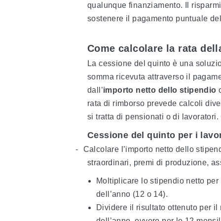
qualunque finanziamento. Il risparmiat
sostenere il pagamento puntuale delle 
Come calcolare la rata dell
La cessione del quinto è una soluzi
somma ricevuta attraverso il pagamen
dall’
importo netto dello stipendio
o
rata di rimborso prevede calcoli diver
si tratta di pensionati o di lavorator
Cessione del quinto per i lavo
-
Calcolare l’importo netto dello stipen
straordinari, premi di produzione, ass
Moltiplicare lo stipendio netto per
dell’anno (12 o 14).
Dividere il risultato ottenuto per 
dell’anno, ovvero per le 12 mensil