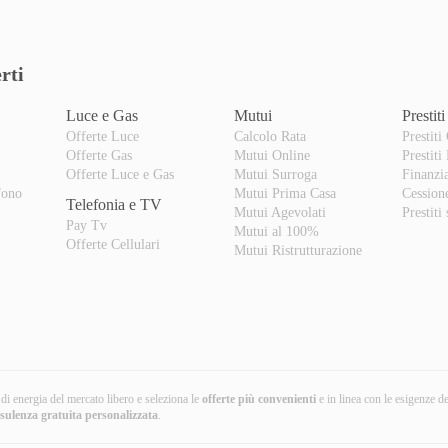
rti
Luce e Gas
Mutui
Prestiti
Offerte Luce
Calcolo Rata
Prestiti
Offerte Gas
Mutui Online
Prestiti
o
Offerte Luce e Gas
Mutui Surroga
Finanzi
fono
Mutui Prima Casa
Cession
Telefonia e TV
Mutui Agevolati
Prestiti
Pay Tv
Mutui al 100%
Offerte Cellulari
Mutui Ristrutturazione
i di energia del mercato libero e seleziona le
offerte più convenienti
e in linea con le esigenze d
nsulenza gratuita
personalizzata
.