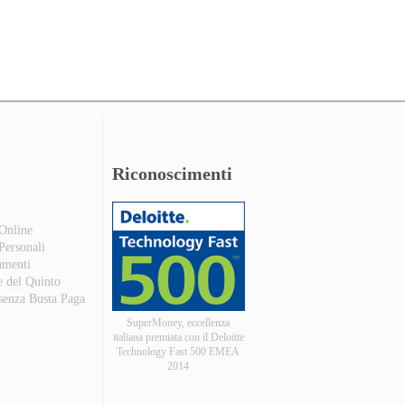
Riconoscimenti
 Online
 Personali
amenti
e del Quinto
 senza Busta Paga
SuperMoney, eccellenza
italiana premiata con il Deloitte
Technology Fast 500 EMEA
2014