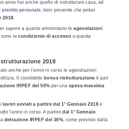
uovo anno hai anche quello di ristrutturare casa, ad
i prestito personale
, tieni presente che potrai
e 2018
.
 per sapere a quanto ammontano le
agevolazioni
 sono le
condizionio di accesso
a questa
istrutturazione 2018
ato anche per l'anno in corso le agevolazioni
edilizia. Il cosiddetto
bonus ristrutturazione
è pari
razione IRPEF del 50%
per una
spesa massima
 i
lavori avviati a partire dal 1° Gennaio 2018
e
tutto l'anno in corso. A partire
dal 1° Gennaio
lla
detrazione IRPEF del 36%
, come previsto dalla