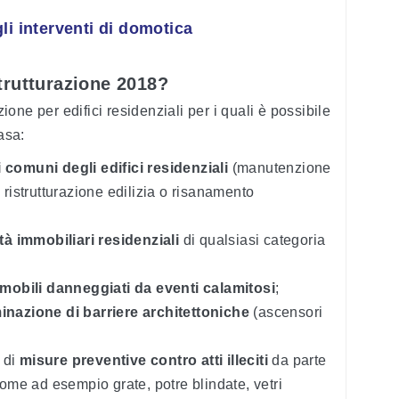
i interventi di domotica
trutturazione 2018?
zione per edifici residenziali per i quali è possibile
asa:
i comuni degli edifici residenziali
(manutenzione
, ristrutturazione edilizia o risanamento
tà immobiliari residenziali
di qualsiasi categoria
mobili danneggiati da eventi calamitosi
;
minazione di barriere architettoniche
(ascensori
e di
misure preventive contro atti illeciti
da parte
 come ad esempio grate, potre blindate, vetri