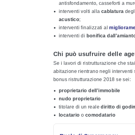
antisfondamento, casseforti a muro
interventi volti alla
cablatura
degli
acustico
;
interventi finalizzati al
migliorame
interventi di
bonifica dall'amiant
Chi può usufruire delle age
Se i lavori di ristrutturazione che st
abitazione rientrano negli interventi
bonus ristrutturazione 2018 se sei:
proprietario dell'immobile
nudo proprietario
titolare di un reale
diritto di god
locatario
o
comodatario