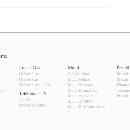
rti
Luce e Gas
Mutui
Prestiti
Offerte Luce
Calcolo Rata
Prestiti
Offerte Gas
Mutui Online
Prestiti
o
Offerte Luce e Gas
Mutui Surroga
Finanzi
fono
Mutui Prima Casa
Cession
Telefonia e TV
Mutui Agevolati
Prestiti
Pay Tv
Mutui al 100%
Offerte Cellulari
Mutui Ristrutturazione