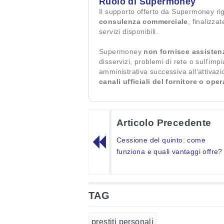
Ruolo di Supermoney
Il supporto offerto da Supermoney ri
consulenza commerciale
, finalizza
servizi disponibili.
Supermoney
non fornisce assisten
disservizi, problemi di rete o sull’imp
amministrativa successiva all’attivaz
canali ufficiali del fornitore o ope
Articolo Precedente
Cessione del quinto: come
funziona e quali vantaggi offre?
TAG
prestiti personali