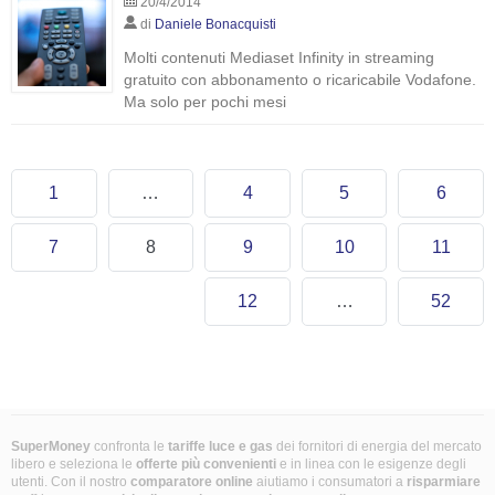
20/4/2014
di
Daniele Bonacquisti
Molti contenuti Mediaset Infinity in streaming
gratuito con abbonamento o ricaricabile Vodafone.
Ma solo per pochi mesi
1
…
4
5
6
7
8
9
10
11
12
…
52
SuperMoney
confronta le
tariffe luce e gas
dei fornitori di energia del mercato
libero e seleziona le
offerte più convenienti
e in linea con le esigenze degli
utenti. Con il nostro
comparatore online
aiutiamo i consumatori a
risparmiare