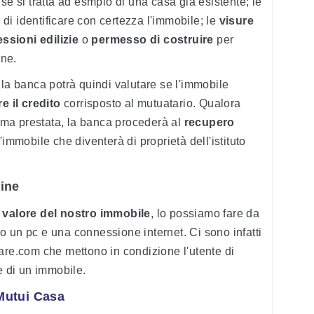
se si tratta ad esmpio di una casa già esistente; le
i identificare con certezza l'immobile; le
visure
ssioni edilizie
o
permesso di costruire
per
one.
 la banca potrà quindi valutare se l'immobile
e il credito
corrisposto al mutuatario. Qualora
omma prestata, la banca procederà al
recupero
'immobile che diventerà di proprietà dell'istituto
ine
 valore del nostro immobile
, lo possiamo fare da
 un pc e una connessione internet. Ci sono infatti
are.com che mettono in condizione l'utente di
e di un immobile.
Mutui Casa