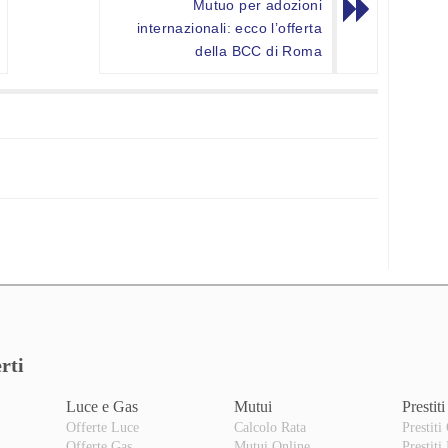
Mutuo per adozioni
internazionali: ecco l’offerta
della BCC di Roma
rti
Luce e Gas
Mutui
Prestiti
Offerte Luce
Calcolo Rata
Prestiti
Offerte Gas
Mutui Online
Prestiti