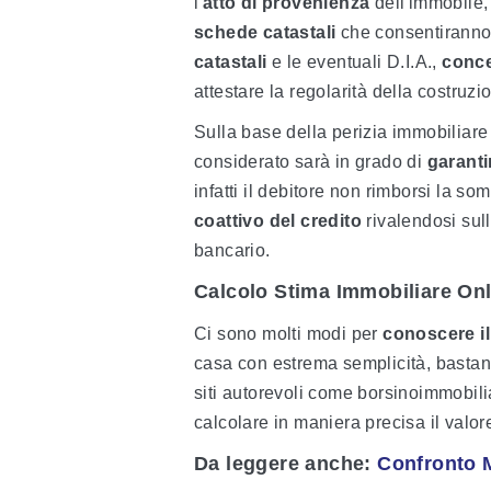
l'
atto di provenienza
dell'immobile, 
schede catastali
che consentiranno d
catastali
e le eventuali D.I.A.,
conce
attestare la regolarità della costruzi
Sulla base della perizia immobiliare
considerato sarà in grado di
garantir
infatti il debitore non rimborsi la s
coattivo del credito
rivalendosi sull
bancario.
Calcolo Stima Immobiliare Onl
Ci sono molti modi per
conoscere il
casa con estrema semplicità, bastano
siti autorevoli come borsinoimmobili
calcolare in maniera precisa il valor
Da leggere anche:
Confronto 