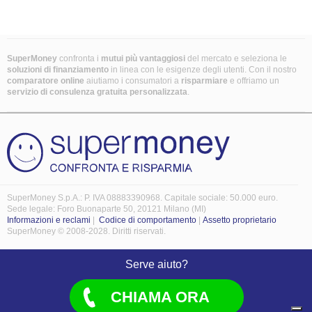
SuperMoney
confronta i
mutui più vantaggiosi
del mercato e seleziona le
soluzioni di finanziamento
in linea con le esigenze degli utenti. Con il nostro
comparatore online
aiutiamo i consumatori a
risparmiare
e offriamo un
servizio di consulenza gratuita personalizzata
.
SuperMoney S.p.A.: P. IVA 08883390968. Capitale sociale: 50.000 euro.
Sede legale: Foro Buonaparte 50, 20121 Milano (MI)
Informazioni e reclami
|
Codice di comportamento
|
Assetto proprietario
SuperMoney © 2008-2028. Diritti riservati.
Serve aiuto?
CHIAMA ORA