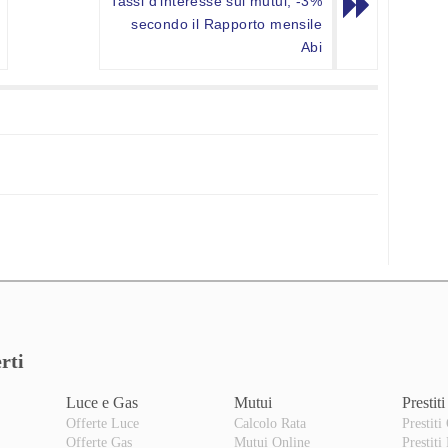
Tassi d’interesse sui mutui, -3%
secondo il Rapporto mensile
Abi
rti
Luce e Gas
Mutui
Prestiti
Offerte Luce
Calcolo Rata
Prestiti
Offerte Gas
Mutui Online
Prestiti