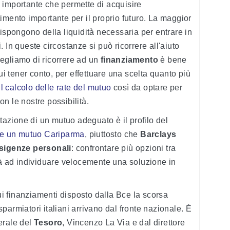
 importante che permette di acquisire
imento importante per il proprio futuro. La maggior
dispongono della liquidità necessaria per entrare in
 In queste circostanze si può ricorrere all'aiuto
egliamo di ricorrere ad un
finanziamento
è bene
cui tener conto, per effettuare una scelta quanto più
l calcolo delle rate del mutuo
così da optare per
n le nostre possibilità.
utazione di un mutuo adeguato è il profilo del
re un mutuo Cariparma
, piuttosto che
Barclays
sigenze personali
: confrontare più opzioni tra
rà ad individuare velocemente una soluzione in
sui finanziamenti disposto dalla Bce la scorsa
isparmiatori italiani arrivano dal fronte nazionale. È
nerale del
Tesoro
, Vincenzo La Via e dal direttore