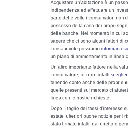
Acquistare un'abitazione è un passo
indipendenza ed effettuare un invest
parte delle volte i consumatori non 
possesso della casa dei propri sogni.
delle banche. Nel momento in cui sc
sapere che ci sono alcuni fattori di 
consapevole possiamo
informarci su
un piano di ammortamento in linea co
Un altro importante fattore nella val
consumatore, occorre infatti
sceglie
tenendo conto anche delle proprie
e
quelle presenti sul mercato ci aiute
linea con le nostre richieste.
Dopo il taglio dei tassi d'interesse 
estate, ulteriori buone notizie per i r
stato firmato infatti, dal direttore ge