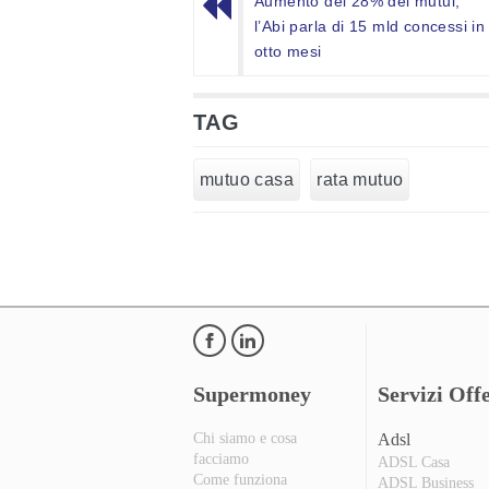
Aumento del 28% dei mutui,
l’Abi parla di 15 mld concessi in
otto mesi
TAG
mutuo casa
rata mutuo
Supermoney
Servizi Offe
Chi siamo e cosa
Adsl
facciamo
ADSL Casa
Come funziona
ADSL Business