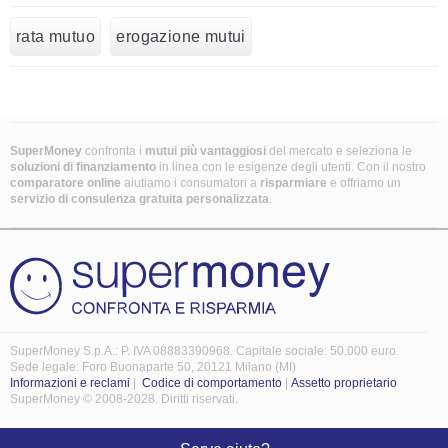
rata mutuo
erogazione mutui
SuperMoney
confronta i
mutui più vantaggiosi
del mercato e seleziona le
soluzioni di finanziamento
in linea con le esigenze degli utenti. Con il nostro
comparatore online
aiutiamo i consumatori a
risparmiare
e offriamo un
servizio di consulenza gratuita personalizzata
.
SuperMoney S.p.A.: P. IVA 08883390968. Capitale sociale: 50.000 euro.
Sede legale: Foro Buonaparte 50, 20121 Milano (MI)
Informazioni e reclami
|
Codice di comportamento
|
Assetto proprietario
SuperMoney © 2008-2028. Diritti riservati.