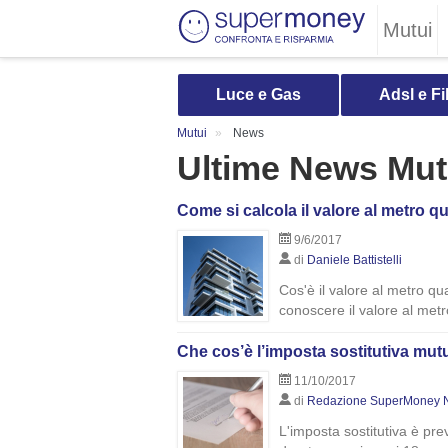
Mutui
Luce e Gas
Adsl e Fi
Mutui
News
Ultime News Mut
Come si calcola il valore al metro 
9/6/2017
di
Daniele Battistelli
Cos'è il valore al metro q
conoscere il valore al met
Che cos’è l’imposta sostitutiva mu
11/10/2017
di
Redazione SuperMoney 
L'imposta sostitutiva è pre