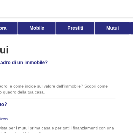
bra
Mobile
Prestiti
Mutui
ui
quadro di un immobile?
uadro, e come incide sul valore dell'immobile? Scopri come
ro quadro della tua casa.
tuo?
News
vista per i mutui prima casa e per tutti i finanziamenti con una