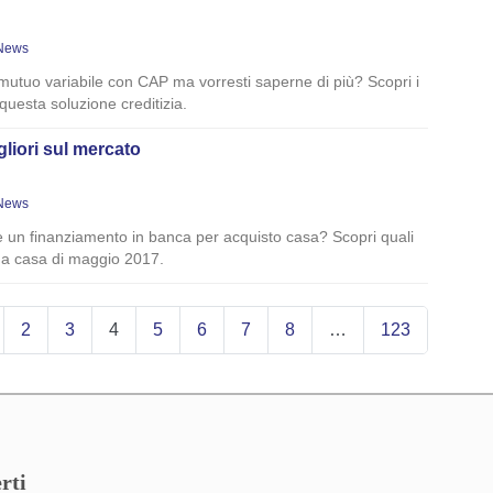
News
 mutuo variabile con CAP ma vorresti saperne di più? Scopri i
 questa soluzione creditizia.
gliori sul mercato
News
re un finanziamento in banca per acquisto casa? Scopri quali
ima casa di maggio 2017.
2
3
4
5
6
7
8
…
123
rti