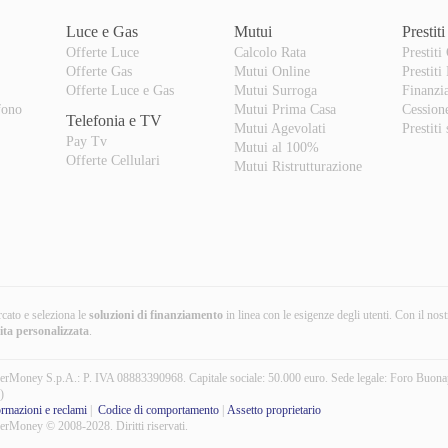
Luce e Gas
Mutui
Prestiti
Offerte Luce
Calcolo Rata
Prestiti
Offerte Gas
Mutui Online
Prestiti
o
Offerte Luce e Gas
Mutui Surroga
Finanzi
fono
Mutui Prima Casa
Cession
Telefonia e TV
Mutui Agevolati
Prestiti
Pay Tv
Mutui al 100%
Offerte Cellulari
Mutui Ristrutturazione
cato e seleziona le
soluzioni di finanziamento
in linea con le esigenze degli utenti. Con il nos
ita personalizzata
.
erMoney S.p.A.: P. IVA 08883390968. Capitale sociale: 50.000 euro. Sede legale: Foro Buona
)
ormazioni e reclami
|
Codice di comportamento
|
Assetto proprietario
erMoney © 2008-2028. Diritti riservati.