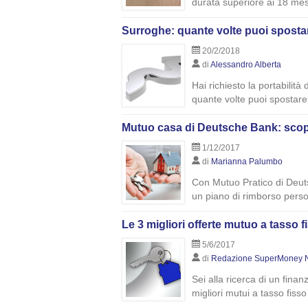
durata superiore ai 18 mesi.
Surroghe: quante volte puoi spostar
20/2/2018
di
Alessandro Alberta
Hai richiesto la portabilit
quante volte puoi spostare 
Mutuo casa di Deutsche Bank: scopr
1/12/2017
di
Marianna Palumbo
Con Mutuo Pratico di Deut
un piano di rimborso person
Le 3 migliori offerte mutuo a tasso 
5/6/2017
di
Redazione SuperMoney 
Sei alla ricerca di un fina
migliori mutui a tasso fiss