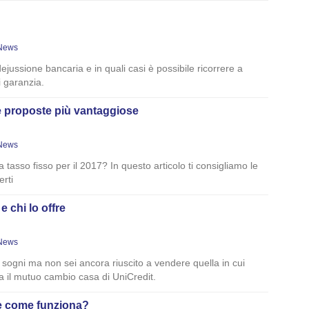
News
ejussione bancaria e in quali casi è possibile ricorrere a
i garanzia.
 le proposte più vantaggiose
News
a tasso fisso per il 2017? In questo articolo ti consigliamo le
erti
 chi lo offre
News
i sogni ma non sei ancora riuscito a vendere quella in cui
a il mutuo cambio casa di UniCredit.
e come funziona?