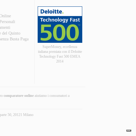
 Online
 Personali
amenti
e del Quinto
 senza Busta Paga
SuperMoney, eccellenza
italiana premiata con il Deloitte
Technology Fast 500 EMEA
2014
tro
comparatore online
aiutiamo i consumatori a
parte 50, 20121 Milano