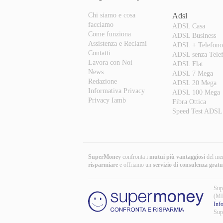
Chi siamo e cosa
Adsl
facciamo
ADSL Casa
Come funziona
ADSL Business
Assistenza e Reclami
ADSL + Telefon
Contatti
ADSL senza Tele
Lavora con Noi
ADSL Flat
News
ADSL 7 Mega
Redazione
ADSL 20 Mega
Informativa Privacy
ADSL 100 Mega
Privacy Iamb
Fibra Ottica
Speed Test ADSL
SuperMoney
confronta i
mutui più vantaggiosi
del mer
risparmiare
e offriamo un
servizio di consulenza gratu
Sup
(MI
Inf
Sup