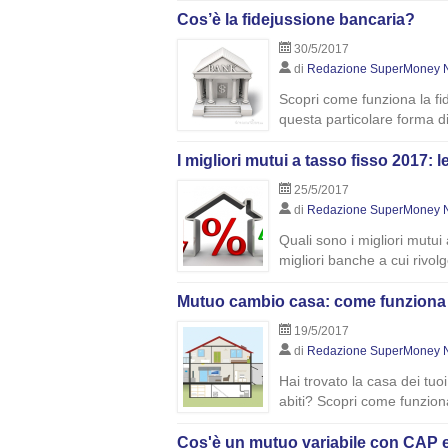
Cos’è la fidejussione bancaria?
30/5/2017
di
Redazione SuperMoney 
Scopri come funziona la fid
questa particolare forma d
I migliori mutui a tasso fisso 2017:
25/5/2017
di
Redazione SuperMoney 
Quali sono i migliori mutui 
migliori banche a cui rivolg
Mutuo cambio casa: come funziona e
19/5/2017
di
Redazione SuperMoney 
Hai trovato la casa dei tuo
abiti? Scopri come funzion
Cos'è un mutuo variabile con CAP 