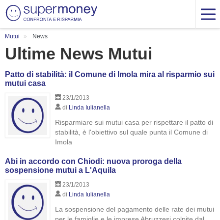
Mutui
News
Ultime News Mutui
Patto di stabilità: il Comune di Imola mira al risparmio sui
mutui casa
23/1/2013
di
Linda Iulianella
Risparmiare sui mutui casa per rispettare il patto di
stabilità, è l'obiettivo sul quale punta il Comune di
Imola
Abi in accordo con Chiodi: nuova proroga della
sospensione mutui a L'Aquila
23/1/2013
di
Linda Iulianella
La sospensione del pagamento delle rate dei mutui
per le famiglie e le imprese Abruzzesi colpite dal