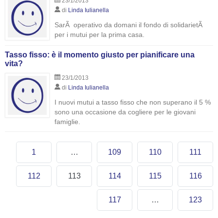
23/1/2013
di
Linda Iulianella
SarÃ operativo da domani il fondo di solidarietÃ
per i mutui per la prima casa.
Tasso fisso: è il momento giusto per pianificare una
vita?
23/1/2013
di
Linda Iulianella
I nuovi mutui a tasso fisso che non superano il 5 %
sono una occasione da cogliere per le giovani
famiglie.
1
…
109
110
111
112
113
114
115
116
117
…
123