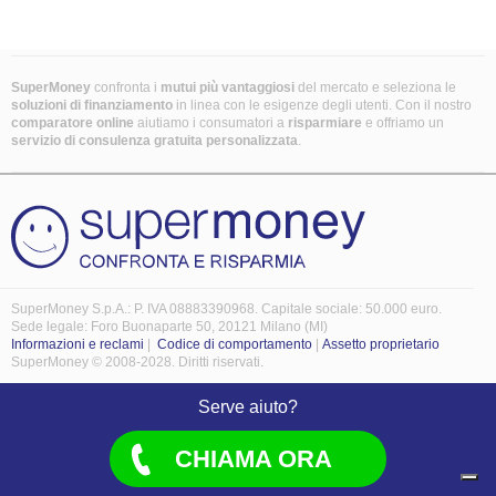
SuperMoney
confronta i
mutui più vantaggiosi
del mercato e seleziona le
soluzioni di finanziamento
in linea con le esigenze degli utenti. Con il nostro
comparatore online
aiutiamo i consumatori a
risparmiare
e offriamo un
servizio di consulenza gratuita personalizzata
.
SuperMoney S.p.A.: P. IVA 08883390968. Capitale sociale: 50.000 euro.
Sede legale: Foro Buonaparte 50, 20121 Milano (MI)
Informazioni e reclami
|
Codice di comportamento
|
Assetto proprietario
SuperMoney © 2008-2028. Diritti riservati.
Serve aiuto?
CHIAMA ORA