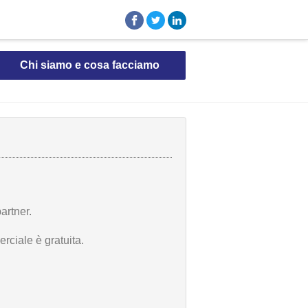
Chi siamo e cosa facciamo
artner.
rciale è gratuita.