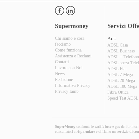
Supermoney
Servizi Offe
Chi siamo e cosa
Adsl
facciamo
ADSL Casa
Come funziona
ADSL Business
Assistenza e Reclami
ADSL + Telefon
Contatti
ADSL senza Tele
Lavora con Noi
ADSL Flat
News
ADSL 7 Mega
Redazione
ADSL 20 Mega
Informativa Privacy
ADSL 100 Mega
Privacy Iamb
Fibra Ottica
Speed Test ADSL
SuperMoney
confronta le
tariffe luce e gas
dei fornitor
consumatori a
risparmiare
e offriamo un
servizio di co