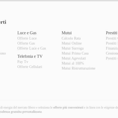
rti
Luce e Gas
Mutui
Prestiti
Offerte Luce
Calcolo Rata
Prestiti
Offerte Gas
Mutui Online
Prestiti
o
Offerte Luce e Gas
Mutui Surroga
Finanzi
fono
Mutui Prima Casa
Cession
Telefonia e TV
Mutui Agevolati
Prestiti
Pay Tv
Mutui al 100%
Offerte Cellulari
Mutui Ristrutturazione
i di energia del mercato libero e seleziona le
offerte più convenienti
e in linea con le esigenze d
nsulenza gratuita
personalizzata
.