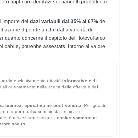
bbero applicare dei
dazi
sui pannelli prodotti dai
di imporre dei
dazi variabili dal 35% al 67%
del
cillazione dipende anche dalla volontà di
r quanto concerne il capitolo del "fotovoltaico
plicabile, potrebbe assestarsi intorno al valore
guarda esclusivamente attività
informative e di
te all’orientamento nella scelta delle offerte e dei
za tecnica, operativa né post-vendita
. Per guasti,
ianto, e per qualsiasi richiesta tecnica o
ione, è necessario rivolgersi
esclusivamente ai
ratore scelto
.