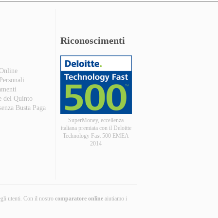
Riconoscimenti
 Online
 Personali
amenti
e del Quinto
 senza Busta Paga
SuperMoney, eccellenza
italiana premiata con il Deloitte
Technology Fast 500 EMEA
2014
egli utenti. Con il nostro
comparatore online
aiutiamo i