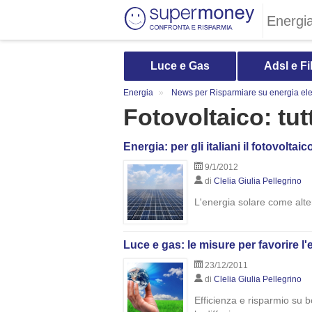
Energi
Luce e Gas
Adsl e Fi
Energia
News per Risparmiare su energia elet
Fotovoltaico: tutt
Energia: per gli italiani il fotovoltai
9/1/2012
di
Clelia Giulia Pellegrino
L'energia solare come altern
Luce e gas: le misure per favorire l'
23/12/2011
di
Clelia Giulia Pellegrino
Efficienza e risparmio su 