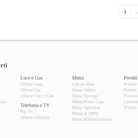
1
rti
Luce e Gas
Mutui
Prestiti
Offerte Luce
Calcolo Rata
Prestiti
Offerte Gas
Mutui Online
Prestiti
o
Offerte Luce e Gas
Mutui Surroga
Finanzi
fono
Mutui Prima Casa
Cession
Telefonia e TV
Mutui Agevolati
Prestiti
Pay Tv
Mutui al 100%
Offerte Cellulari
Mutui Ristrutturazione