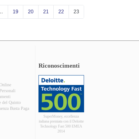
…
19
20
21
22
23
Riconoscimenti
 Online
 Personali
amenti
e del Quinto
 senza Busta Paga
SuperMoney, eccellenza
italiana premiata con il Deloitte
Technology Fast 500 EMEA
2014