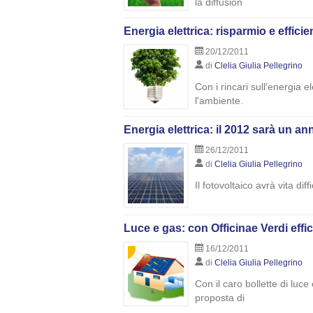
la diffusion
Energia elettrica: risparmio e effici
20/12/2011
di
Clelia Giulia Pellegrino
Con i rincari sull'energia 
l'ambiente.
Energia elettrica: il 2012 sarà un anno
26/12/2011
di
Clelia Giulia Pellegrino
Il fotovoltaico avrà vita dif
Luce e gas: con Officinae Verdi effi
16/12/2011
di
Clelia Giulia Pellegrino
Con il caro bollette di luc
proposta di