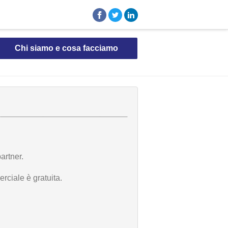
Chi siamo e cosa facciamo
artner.
rciale è gratuita.