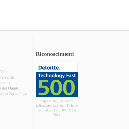
Riconoscimenti
 Online
 Personali
amenti
e del Quinto
 senza Busta Paga
SuperMoney, eccellenza
italiana premiata con il Deloitte
Technology Fast 500 EMEA
2014