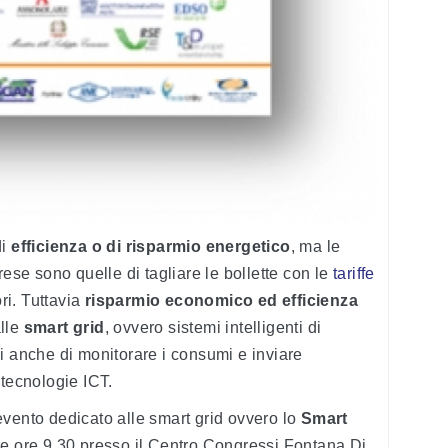
di
efficienza o di
risparmio energetico
, ma le
rese sono quelle di tagliare le bollette con le
tariffe
ori. Tuttavia
risparmio economico ed efficienza
alle
smart grid
, ovvero sistemi intelligenti di
i anche di monitorare i consumi e inviare
 tecnologie ICT.
vento dedicato alle smart grid ovvero lo
Smart
le ore 9.30 presso il Centro Congressi Fontana Di