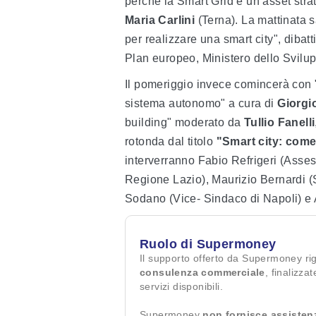
perché la Smart Grid è un asset str
Maria Carlini
(Terna). La mattinata s
per realizzare una smart city", diba
Plan europeo, Ministero dello Svil
Il pomeriggio invece comincerà con "
sistema autonomo" a cura di
Giorgio
building" moderato da
Tullio Fanelli
rotonda dal titolo
"Smart city: come
interverranno Fabio Refrigeri (Assess
Regione Lazio), Maurizio Bernardi 
Sodano (Vice- Sindaco di Napoli) e 
Ruolo di Supermoney
Il supporto offerto da Supermoney ri
consulenza commerciale
, finalizza
servizi disponibili.
Supermoney
non fornisce assisten