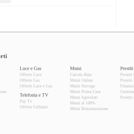
rti
Luce e Gas
Mutui
Prestiti
Offerte Luce
Calcolo Rata
Prestiti
Offerte Gas
Mutui Online
Prestiti
o
Offerte Luce e Gas
Mutui Surroga
Finanzi
fono
Mutui Prima Casa
Cession
Telefonia e TV
Mutui Agevolati
Prestiti
Pay Tv
Mutui al 100%
Offerte Cellulari
Mutui Ristrutturazione