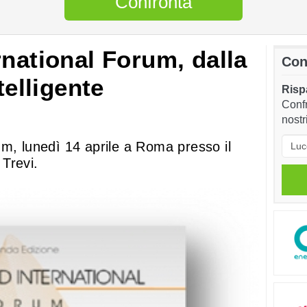
Confronta
rnational Forum, dalla
Con
telligente
Rispa
Confr
nostr
um, lunedì 14 aprile a Roma presso il
Trevi.