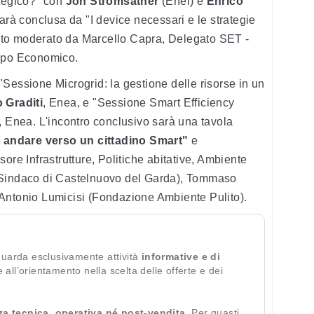
ategico?" con
Jon Stromsather
(Enel) e
Enrico
arà conclusa da "I device necessari e le strategie
ttito moderato da Marcello Capra, Delegato SET -
uppo Economico.
Sessione Microgrid: la gestione delle risorse in un
 Graditi
, Enea, e "Sessione Smart Efficiency
, Enea. L'incontro conclusivo sarà una tavola
 andare verso un cittadino Smart"
e
ore Infrastrutture, Politiche abitative, Ambiente
(Sindaco di Castelnuovo del Garda), Tommaso
Antonio Lumicisi (Fondazione Ambiente Pulito).
guarda esclusivamente attività
informative e di
te all’orientamento nella scelta delle offerte e dei
za tecnica, operativa né post-vendita
. Per guasti,