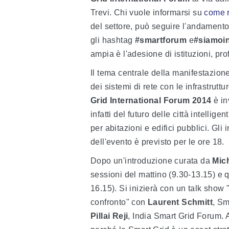
Trevi. Chi vuole informarsi su
come r
del settore, può seguire l'andamento 
gli hashtag
#smartforum
e
#siamoin
ampia è l'adesione di istituzioni, pro
Il tema centrale della manifestazione
dei sistemi di rete con le infrastruttur
Grid International Forum 2014
è i
infatti del futuro delle città intellige
per abitazioni e edifici pubblici. Gli 
dell'evento è previsto per le ore 18.
Dopo un'introduzione curata da
Mic
sessioni del mattino (9.30-13.15) e 
16.15). Si inizierà con un talk show "
confronto" con
Laurent Schmitt
, Sm
Pillai Reji
, India Smart Grid Forum. A