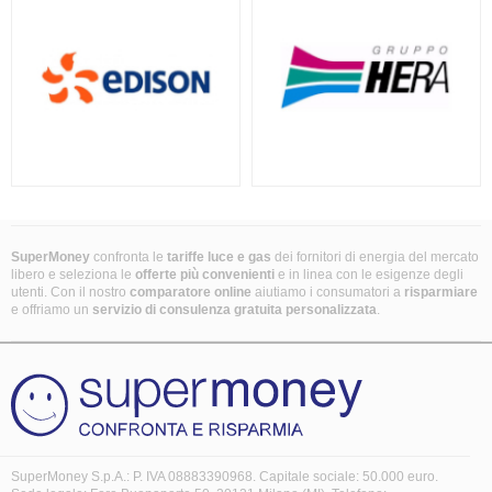
SuperMoney
confronta le
tariffe luce e gas
dei fornitori di energia del mercato
libero e seleziona le
offerte più convenienti
e in linea con le esigenze degli
utenti. Con il nostro
comparatore online
aiutiamo i consumatori a
risparmiare
e offriamo un
servizio di consulenza gratuita
personalizzata
.
SuperMoney S.p.A.: P. IVA 08883390968. Capitale sociale: 50.000 euro.