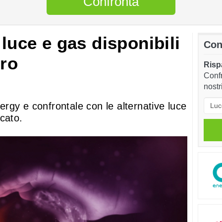
Confronta
 luce e gas disponibili
Con
ero
Rispa
Confr
nostr
inergy e confrontale con le alternative luce
cato.