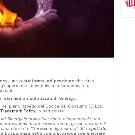
ney
, una
piattaforma indipendente
che aiuta i
i operatori di connettività in fibra ottica e a
mercato.
 intermediari autorizzati di Sinergy
.
e nel pieno rispetto del Codice del Consumo (D.Lgs.
Trademark Policy
, in particolare:
and Sinergy in modo fuorviante o ingannevole, ma
e provenienti da un servizio terzo, grazie a elementi
nta offerte” o “Servizio indipendente”.
E’ rispettato
tà e trasparenza nella comunicazione commerciale
.