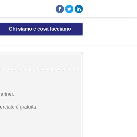
Chi siamo e cosa facciamo
artner.
rciale è gratuita.