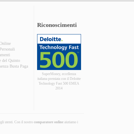
Riconoscimenti
 Online
 Personali
amenti
e del Quinto
 senza Busta Paga
SuperMoney, eccellenza
italiana premiata con il Deloitte
Technology Fast 500 EMEA
2014
egli utenti. Con il nostro
comparatore online
aiutiamo i