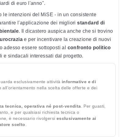
iardi di euro l'anno".
o le intenzioni del MiSE - in un consistente
rantire l'applicazione dei migliori
standard di
bientale
. Il dicastero auspica anche che si trovino
burocrazia
e per incentivare la creazione di nuovi
nno adesso essere sottoposti al
confronto politico
li e sindacali interessati dal progetto.
guarda esclusivamente attività
informative e di
te all’orientamento nella scelta delle offerte e dei
za tecnica, operativa né post-vendita
. Per guasti,
ianto, e per qualsiasi richiesta tecnica o
ione, è necessario rivolgersi
esclusivamente ai
ratore scelto
.