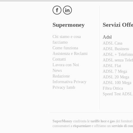
Supermoney
Servizi Offe
Chi siamo e cosa
Adsl
facciamo
ADSL Casa
Come funziona
ADSL Business
Assistenza e Reclami
ADSL + Telefon
Contatti
ADSL senza Tele
Lavora con Noi
ADSL Flat
News
ADSL 7 Mega
Redazione
ADSL 20 Mega
Informativa Privacy
ADSL 100 Mega
Privacy Iamb
Fibra Ottica
Speed Test ADSL
SuperMoney
confronta le
tariffe luce e gas
dei fornitor
consumatori a
risparmiare
e offriamo un
servizio di co