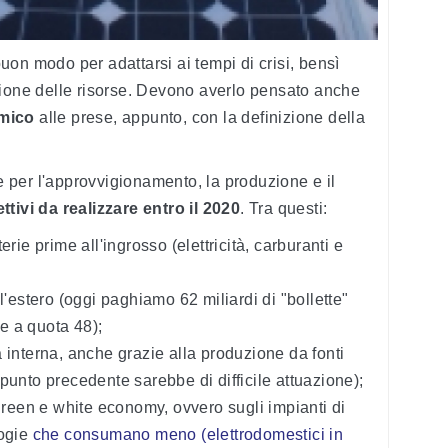
on modo per adattarsi ai tempi di crisi, bensì
zione delle risorse. Devono averlo pensato anche
omico
alle prese, appunto, con la definizione della
ve per l'approvvigionamento, la produzione e il
ttivi da realizzare entro il 2020
. Tra questi:
rie prime all'ingrosso (elettricità, carburanti e
l'estero (oggi paghiamo 62 miliardi di "bollette"
e a quota 48);
 interna, anche grazie alla produzione da fonti
il punto precedente sarebbe di difficile attuazione);
 green e white economy, ovvero sugli impianti di
logie
che consumano meno (elettrodomestici in