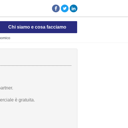
Chi siamo e cosa facciamo
onomico
artner.
rciale è gratuita.