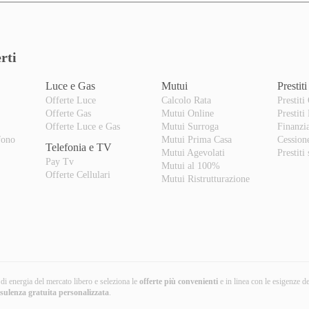
rti
Luce e Gas
Mutui
Prestiti
Offerte Luce
Calcolo Rata
Prestiti
Offerte Gas
Mutui Online
Prestiti
o
Offerte Luce e Gas
Mutui Surroga
Finanzi
fono
Mutui Prima Casa
Cession
Telefonia e TV
Mutui Agevolati
Prestiti
Pay Tv
Mutui al 100%
Offerte Cellulari
Mutui Ristrutturazione
i di energia del mercato libero e seleziona le
offerte più convenienti
e in linea con le esigenze d
nsulenza gratuita
personalizzata
.