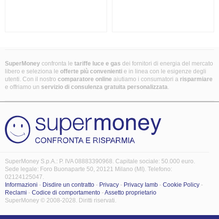
SuperMoney
confronta le
tariffe luce e gas
dei fornitori di energia del mercato
libero e seleziona le
offerte più convenienti
e in linea con le esigenze degli
utenti. Con il nostro
comparatore online
aiutiamo i consumatori a
risparmiare
e offriamo un
servizio di consulenza gratuita
personalizzata
.
SuperMoney S.p.A.: P. IVA 08883390968. Capitale sociale: 50.000 euro.
Sede legale: Foro Buonaparte 50, 20121 Milano (MI). Telefono:
02124125047.
Informazioni
-
Disdire un contratto
-
Privacy
-
Privacy Iamb
-
Cookie Policy
-
Reclami
-
Codice di comportamento
-
Assetto proprietario
SuperMoney © 2008-2028. Diritti riservati.