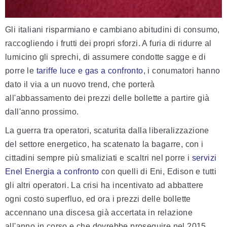
Gli italiani risparmiano e cambiano abitudini di consumo,
raccogliendo i frutti dei propri sforzi. A furia di ridurre al
lumicino gli sprechi, di assumere condotte sagge e di
porre le
tariffe luce e gas a confronto
, i conumatori hanno
dato il via a un nuovo trend, che porterà
all'abbassamento dei prezzi delle bollette a partire già
dall'anno prossimo.
La guerra tra operatori, scaturita dalla liberalizzazione
del settore energetico, ha scatenato la bagarre, con i
cittadini sempre più smaliziati e scaltri nel porre i
servizi
Enel Energia a confronto
con quelli di Eni, Edison e tutti
gli altri operatori. La crisi ha incentivato ad abbattere
ogni costo superfluo, ed ora i prezzi delle bollette
accennano una discesa già accertata in relazione
all'anno in corso e che dovrebbe proseguire nel 2015.